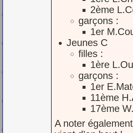
2ème L.C
garçons :
1er M.Cou
Jeunes C
filles :
1ère L.O
garçons :
1er E.Mat
11ème H
17ème W.
A noter également