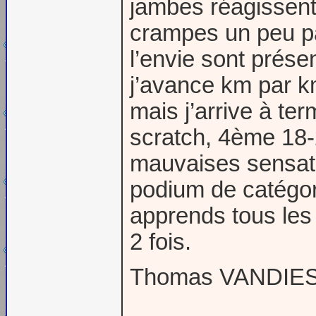
jambes réagissent 
crampes un peu pa
l’envie sont présen
j’avance km par km
mais j’arrive à te
scratch, 4ème 18-
mauvaises sensati
podium de catégori
apprends tous les 
2 fois.
Thomas VANDIEST t