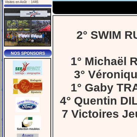
Visites en Août
:
1445
2° SWIM RU
NOS SPONSORS
1° Michaël
3° Véroniq
1° Gaby TR
4° Quentin D
7 Victoires J