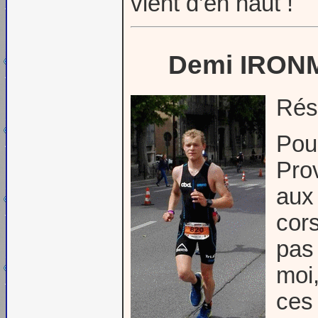
vient d’en haut !
Demi IRON
Rés
Pour
Pro
aux 
cors
pas 
moi
ces