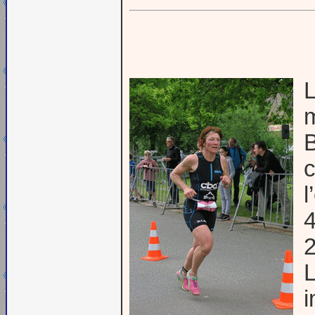
L
m
B
c
l
4
2
L
i