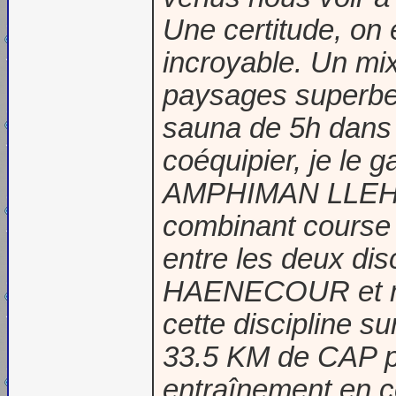
Une certitude, on 
incroyable. Un mi
paysages superbes
sauna de 5h dans l
coéquipier, je le
AMPHIMAN LLEH 3
combinant course à
entre les deux dis
HAENECOUR et moi
cette discipline s
33.5 KM de CAP po
entraînement en c