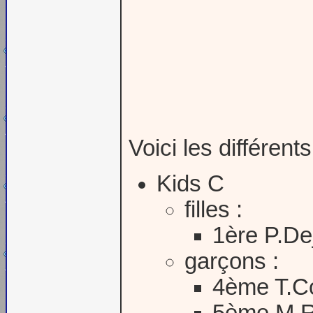
Voici les différents
Kids C
filles :
1ère P.De
garçons :
4ème T.Co
5ème M.