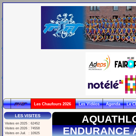
Les Chaufours 2026
Les Vidéos
Agenda
Le C
LES VISITES
AQUATHLO
Visites en 2025
:
62452
ENDURANCE A
Visites en 2026
:
74558
Visites en Juil.
:
10925