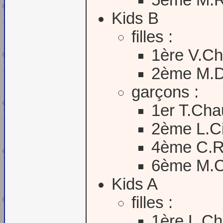
Kids B
filles :
1ère V.C
2ème M.D
garçons :
1er T.Cha
2ème L.C
4ème C.
6ème M.C
Kids A
filles :
1ère L.C