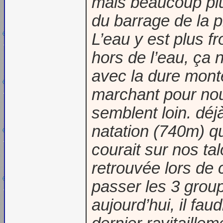
mais beaucoup plu
du barrage de la pl
L’eau y est plus f
hors de l’eau, ça 
avec la dure monté
marchant pour nou
semblent loin. dé
natation (740m) qu
courait sur nos tal
retrouvée lors de
passer les 3 group
aujourd’hui, il fa