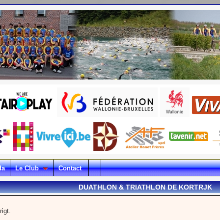
da
Le Club
Contact
DUATHLON & TRIATHLON DE KORTRJK
igt.