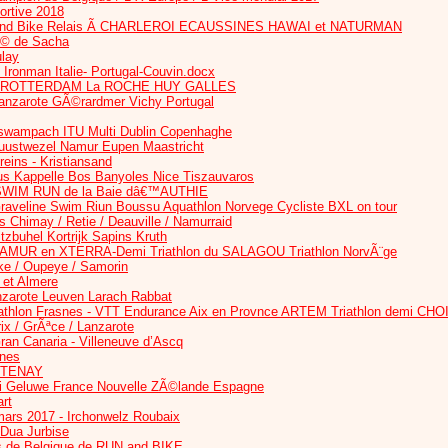
ortive 2018
and Bike Relais Ã CHARLEROI ECAUSSINES HAWAI et NATURMAN
© de Sacha
ulay
- Ironman Italie- Portugal-Couvin.docx
 ROTTERDAM La ROCHE HUY GALLES
anzarote GÃ©rardmer Vichy Portugal
sswampach ITU Multi Dublin Copenhaghe
uustwezel Namur Eupen Maastricht
reins - Kristiansand
Kappelle Bos Banyoles Nice Tiszauvaros
 / SWIM RUN de la Baie dâ€™AUTHIE
aveline Swim Riun Boussu Aquathlon Norvege Cycliste BXL on tour
ks Chimay / Retie / Deauville / Namurraid
buhel Kortrijk Sapins Kruth
AMUR en XTERRA-Demi Triathlon du SALAGOU Triathlon NorvÃ¨ge
ke / Oupeye / Samorin
 et Almere
nzarote Leuven Larach Rabbat
uathlon Frasnes - VTT Endurance Aix en Provnce ARTEM Triathlon demi CHO
ix / GrÃªce / Lanzarote
ran Canaria - Villeneuve d’Ascq
nes
ARTENAY
ai Geluwe France Nouvelle ZÃ©lande Espagne
rt
rs 2017 - Irchonwelz Roubaix
 Dua Jurbise
 de Belgique de RUN and BIKE