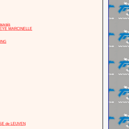
auvais
PEYE MARCINELLE
OING
OASE de LEUVEN