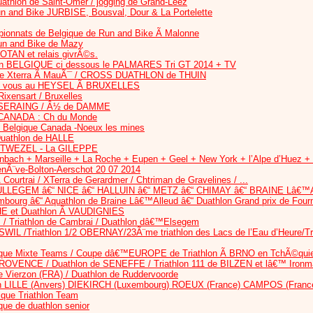
uathlon de Saint-Omer / jogging de Grand-Leez
n and Bike JURBISE, Bousval, Dour & La Portelette
ionnats de Belgique de Run and Bike Ã Malonne
Run and Bike de Mazy
OTAN et relais givrÃ©s.
en BELGIQUE ci dessous le PALMARES Tri GT 2014 + TV
de Xterra Ã MauÃ¯ / CROSS DUATHLON de THUIN
dez vous au HEYSEL Ã BRUXELLES
ixensart / Bruxelles
SERAING / Â½ de DAMME
ANADA : Ch du Monde
e Belgique Canada -Noeux les mines
athlon de HALLE
TWEZEL - La GILEPPE
genbach + Marseille + La Roche + Eupen + Geel + New York + l’Alpe d’Huez 
nÃ¨ve-Bolton-Aerschot 20 07 2014
 Courtrai / XTerra de Gerardmer / Chtriman de Gravelines / ...
LLEGEM â€“ NICE â€“ HALLUIN â€“ METZ â€“ CHIMAY â€“ BRAINE Lâ€
mbourg â€“ Aquathlon de Braine Lâ€™Alleud â€“ Duathlon Grand prix de Four
CHE et Duathlon Ã VAUDIGNIES
s / Triathlon de Cambrai / Duathlon dâ€™Elsegem
SWIL /Triathlon 1/2 OBERNAY/23Ã¨me triathlon des Lacs de l’Eau d’Heur
ique Mixte Teams / Coupe dâ€™EUROPE de Triathlon Ã BRNO en TchÃ©qui
PROVENCE / Duathlon de SENEFFE / Triathlon 111 de BILZEN et lâ€™ Iro
Vierzon (FRA) / Duathlon de Ruddervoorde
ion LILLE (Anvers) DIEKIRCH (Luxembourg) ROEUX (France) CAMPOS (Franc
que Triathlon Team
ue de duathlon senior