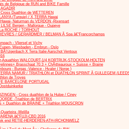
s de Belgique de RUN and BIKE Famille
Ã AGADIR
 Cross Duathlon de WETTEREN
ANYA (Turquie) / X TERRA Hawai
Hawai- Naturman du VERDON -Rixensart
LILSE Bergen - Mallorque - Oupeye
 La ROCHE / TORHOUT
HIEVRES / GERARDMER / BELMAN Ã Spa â€“Francorchamps
mpach - Vliersel et Vichy
 Eupen- Wiesbaden - Embrun - Oslo
Ã¼tgenbach X Terra Italie Aarschot Ventoux
016
r-Aquathlon WALCOURT-1/4 KORTRIJK-STOCKOLM-HOLTEN
elinnes+ Brasschaat 70.3 + ChÃ¢teauroux + Suisse + Braine
ourg - Burgas -Valence - Hvaler ( Norge )
TERRA NAMUR / TRIATHLON et DUATHLON SPRINT Ã GULLEGEM /LEED
thlon de Troyes
E BARCELONE PORTUGAL
 Oostduinkerke
EN - Cross duathlon de la Hulpe / Ciney
ORDE -Triathlon de BERTRIX
S + Duathlon de BRAINE + Triathlon MOUSCRON
arteira -Melilla
ARENA â€“FUJI-CBD 2016
ek end RETIE-HERDEREN-ATH-IRCHONWELZ