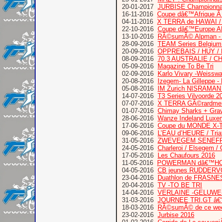
20-01-2017
JURBISE Championnat
16-11-2016
Coupe dâ€™Afrique 
04-11-2016
X TERRA de HAWAI /
22-10-2016
Coupe dâ€™Europe AL
13-10-2016
RÃ©sumÃ© Alpman - 
28-09-2016
TEAM Series Belgium 
20-09-2016
OPPREBAIS / HUY /
08-09-2016
70.3 AUSTRALIE / C
05-09-2016
Magazine To Be Tri
02-09-2016
Karlo Vivary -Weisswa
20-08-2016
Izegem- La Gilleppe -
05-08-2016
IM Zurich NISRAMAN B
14-07-2016
T3 Series Vilvoorde 2
07-07-2016
X TERRA GÃ©rardme
01-07-2016
Chimay Sharks + Grav
28-06-2016
Wanze Indeland Luxemb
17-06-2016
Coupe du MONDE X-
09-06-2016
L’EAU d’HEURE / Tria
31-05-2016
ZWEVEGEM SENEFF
24-05-2016
Charleroi / Elsegem /
17-05-2016
Les Chaufours 2016
11-05-2016
POWERMAN dâ€™HOZING
04-05-2016
CB jeunes RUDDERVO
23-04-2016
Duathlon de FRASNE
20-04-2016
TV -TO BE TRI
14-04-2016
VERLAINE -GELUWE-Qu
31-03-2016
JOURNEE TRI.GT â€“
18-03-2016
RÃ©sumÃ© de ce we
23-02-2016
Jurbise 2016