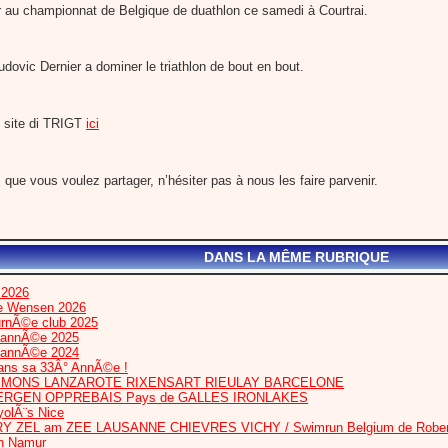
r au championnat de Belgique de duathlon ce samedi à Courtrai.
Ludovic Dernier a dominer le triathlon de bout en bout.
e site di TRIGT
ici
que vous voulez partager, n’hésiter pas à nous les faire parvenir.
DANS LA MÊME RUBRIQUE
 2026
te Wensen 2026
urnÃ©e club 2025
l’annÃ©e 2025
l’annÃ©e 2024
dans sa 33Â° AnnÃ©e !
IS MONS LANZAROTE RIXENSART RIEULAY BARCELONE
ERGEN OPPREBAIS Pays de GALLES IRONLAKES
olÃ¨s Nice
RY ZEL am ZEE LAUSANNE CHIEVRES VICHY / Swimrun Belgium de Robert
n Namur