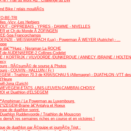
Ã¨re / Trail du Mont Âµ : Challenge du BW
nd Bike / relais mouillÃ©s
TO-BE-TRI
lles -Vicy -Les Herbiers
OUT - OPPREBAIS - YPRES - DAMME - NIVELLES
MER et Ch du Monde Ã ZOFINGEN
SEE-Spa Francorchamps
EINZE - WEISWAMPACH (Lux) - Powerman Ã WEYER (Autriche) - ...
eppe
lpe dâ€™Huez - Nisraman La ROCHE
T-de AUDENAERDE-2 Collines-Codelet
E / KORTRIJK / VILVOORDE /DUNKERQUE / ANNECY /BRAINE / HOLTEN
necy
bourg - RÃ©sumÃ© de sourse & Photos
ourg - COUVIN - HALLUIN ( Fr )
LEGEM - Triathlon 70.3 de KRAISCHAU 5 (Allemagne) - DUATHLON -VTT des 
d’Heure
ill-Jona (Zurich)
ue ZWEVEGEM-ETATS -UNIS-LEUVEN-CAMBRAI-CHOISY
ROI et Duathlon d’ELSEGEM
€™Amphiman / Le Powerman au Luxembourg.
IZEGEM-Braine â€“Antalya et Roeux
pe de duathlon sprint.
 Duathlon Ruddervoorde / Triathlon de Mouscron
 derniÃ¨res semaines riches en course et en victoires !
ue de duathlon par Ã©quipe et journÃ©e Trigt :