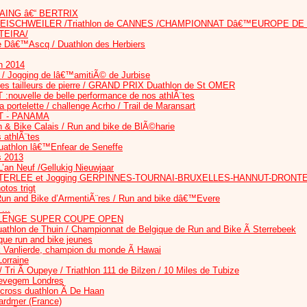
ING â€“ BERTRIX
onal EISCHWEILER /Triathlon de CANNES /CHAMPIONNAT Dâ€™EUROPE DE 
RTEIRA/
ve Dâ€™Ascq / Duathlon des Herbiers
n 2014
 / Jogging de lâ€™amitiÃ© de Jurbise
tailleurs de pierre / GRAND PRIX Duathlon de St OMER
nouvelle de belle performance de nos athlÃ¨tes
 portelette / challenge Acrho / Trail de Maransart
T - PANAMA
n & Bike Calais / Run and bike de BlÃ©harie
 athlÃ¨tes
athlon lâ€™Enfear de Seneffe
s 2013
n Neuf /Gellukig Nieuwjaar
TERLEE et Jogging GERPINNES-TOURNAI-BRUXELLES-HANNUT-DRONT
otos trigt
/ Run and Bike d’ArmentiÃ¨res / Run and bike dâ€™Evere
...
LENGE SUPER COUPE OPEN
duathlon de Thuin / Championnat de Belgique de Run and Bike Ã Sterrebeek
ue run and bike jeunes
 Vanlierde, champion du monde Ã Hawai
Lorraine
 Tri Ã Oupeye / Triathlon 111 de Bilzen / 10 Miles de Tubize
wevegem Londres
cross duathlon Ã De Haan
rardmer (France)