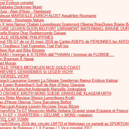
ezel Embrun complet
Jabbeke Donkmeer Muret
 Jura - Alpe d’Huez - Hambourg
euse MARSEILLE ZURICH ALOST Aquathlon Roumanie
htriman - Roumanie Natura
 X terra Namur Chalain Luxembourg Grammont Obernai BrayDunes Braine B
HEURE LEUVEN DIJON BELFORT LIBRAMONT WATERMAEL BRAINE OU
bella Braine Otan Ruddervoorde Geluwe
ILLE VERLAINE PHILIPPINES
nd TRI.GT de ce 31 mars 2019 au Cantre ADEPS de PERONNES lez ANT
routbecq Trail Frameries Trail PoÃ¨tes
rleroi Run and Bike Binome
AKI / Ironman & X-TERRA dâ€™HAWAI / Ironman de FLORIDE ...
en Bourguet Ã Hawai
Raid Mosan
ILLE YPRES MECHELEN NICE GOLD COAST
 CHIEVRES GERARDMER St LEGER VICHY
 VIERSEL VICHY
ach Lausanne Izegem La Gileppe Swedeman Namur Embrun Kalmar
Eupen Butgenbach SuÃ¨de Alpe d’Huez Glasgow
a Roche Aarschot Audenarde Marseille Jonkopping
D CRISNEE KRUTH MONS SUEDE GRAVELINE KLAGENFURTH
nce Retie Mexique Wanze Luxembourg Kruth
au d’Heure Obernai Troye Barcelone Belfort
 Haccourt Astana Leuven Riccione Texas Bilzen
nÃ©e Tri.GT Mouscron Melilla Verlaine Ocquier stage Espagne et France
 Tri.GT + QUARTEIRA + GELUWE + MONS +natation
TTEL CAP TOWN
Ã©titions 2018 des circuits LBFTD et Nationaux ce samedi au SPORT
mpion de Belgique / 1 X Europe / 1 Vice mondial 2017