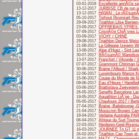
03-01-2018
Excellente annÃ©e sp
13-12-2017
JURBISE CB de run 
13-12-2017
HAWAI : Le rÃ©sumÃ
05-10-2017
Torhout Rixensart Rie
29-09-2017
Triathlon Lilse Bergen
23-09-2017
OPPREBAIS YPRES
07-09-2017
CrisnÃ©e ChiÃ¨vres L
03-09-2017
VICHY / CHINE
29-08-2017
Triathlon Deinze Wei
21-08-2017
La Gilleppe Izegem W
13-08-2017
Alpe d’Huez - Sint Lau
30-07-2017
RÃ©sumÃ© Maredsous 
13-07-2017
Francfort / Vilvorde
07-07-2017
Grammont Chtriman Gr
30-06-2017
Braine l’Alleud / Shar
22-06-2017
Luxembourg Wanze Kitz
15-06-2017
Coupe du Monde de N
09-06-2017
Eau d’Heure / Harelbe
03-06-2017
Brattislava Zwevegem
26-05-2017
Seneffe Barcelone La
19-05-2017
Aquathlon LiÃ¨ge - D
05-05-2017
Chaufours 2017 / Bertr
27-04-2017
Braine -Baliebrugge -G
21-04-2017
Mouscron Bruges Can
18-04-2017
Verlaine Australie P
06-04-2017
Afrique du Sud Tourn
22-03-2017
Herderen-Geel-Rixensa
16-03-2017
JOURNEE Tri.GT 11 ma
26-02-2017
Triathlon Cap Town et
25-01-2017
MAZY : Championnats