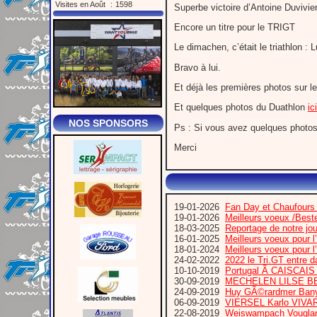
Visites en Août
:
1598
Superbe victoire d’Antoine Duvivie
Encore un titre pour le TRIGT
Le dimachen, c’était le triathlon : 
Bravo à lui.
Et déjà les premières photos sur l
Et quelques photos du Duathlon
ici
NOS SPONSORS
Ps : Si vous avez quelques photos 
Merci
19-01-2026
Fan Day et Chaufours
19-01-2026
Meilleurs voeux /Bes
18-03-2025
Reportage de notre jo
16-01-2025
Meilleurs voeux pour 
18-01-2024
Meilleurs voeux pour 
24-02-2022
2022 le Tri.GT entre 
10-10-2019
Portugal Ã CAISCA
30-09-2019
MECHELEN LILSE B
24-09-2019
Huy GÃ©rardmer Bany
06-09-2019
VIERSEL Karlo VIVA
22-08-2019
Weiswampach Vougla