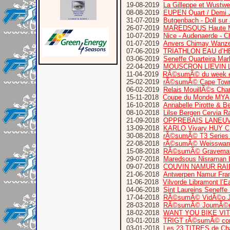
19-08-2019
La Gilleppe et Wustw
08-08-2019
EUPEN Quart / Demi 
31-07-2019
Butgenbach - Doll sur
26-07-2019
MAREDSOUS Haute M
10-07-2019
Nice - Audenaerde - C
01-07-2019
Anvers Chimay Wanze
07-06-2019
TRIATHLON EAU d’
03-06-2019
Seneffe Quarteira Mar
22-04-2019
MOUSCRON LIEVIN L
11-04-2019
RÃ©sumÃ© du week e
25-02-2019
rÃ©sumÃ© Cape Town T
06-02-2019
Relais MouillÃ©s Cha
15-11-2018
Coupe du Monde MYAS
16-10-2018
Annabelle Pirotte & B
08-10-2018
Lilse Bergen Cervia 
21-09-2018
OPPREBAIS LANEUV
13-09-2018
KARLO Vivary HUY
30-08-2018
rÃ©sumÃ© T3 Series
22-08-2018
rÃ©sumÃ© Weisswamp
15-08-2018
RÃ©sumÃ© Graveman 
29-07-2018
Maredsous Nisraman L
09-07-2018
COUVIN NAMUR RAI
21-06-2018
Antwerpen Namur Fra
11-06-2018
Vilvorde Libramont l’E
04-06-2018
Sint Laureins Seneffe
17-04-2018
RÃ©sumÃ© VidÃ©o Jour
28-03-2018
RÃ©sumÃ© JournÃ©e
18-02-2018
WANT YOU BIKE VI
03-01-2018
TRIGT rÃ©sumÃ© comp
03-01-2018
Les 23 TITRES de Cha