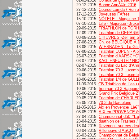
01-02-2016
Corrida de La sauveni
29-12-2015
Bonne AnnÃ©e 2016
27-12-2015
Course corrida / Run a
17-12-2015
Joyeuses FÃªtes
15-10-2015
NOTELE : Magazine 
07-10-2015
Lille - Majorque -Bruxe
29-09-2015
TRIATHLON de TORH
12-09-2015
Triathlon de GERAR
08-09-2015
CHIEVRES -Zell am 
27-08-2015
Ch. de BELGIQUE Ã D
13-08-2015
WIESBADEN - La Gil
07-08-2015
Triathlon EUPEN - A
25-07-2015
Triathlon d’AARSCHO
08-07-2015
KAGLENFURTH / NIC
02-07-2015
Triathlon du Lac d’An
29-06-2015
Triathlon 70.3 Luxem
26-06-2015
Triathlon 70.3 Luxemb
18-06-2015
Triathlon 1/4 de GUL
11-06-2015
CB Triathlon de L’eau 
10-06-2015
Ironman 70.3 Rappersw
05-06-2015
Grand Prix Belgiq
29-05-2015
Triathlon de CHARLE
25-05-2015
70.3 de Barcelone
11-05-2015
Aix en Provence/ Lâ
08-05-2015
AIX en PROVENCE â€“
27-04-2015
Championnat dâ€™Euro
23-04-2015
duathlon de Frasnes /
13-04-2015
Revenons sur ces deux
08-04-2015
Villeneuve d’ASCQ
26-03-2015
Championnat de Belgiq