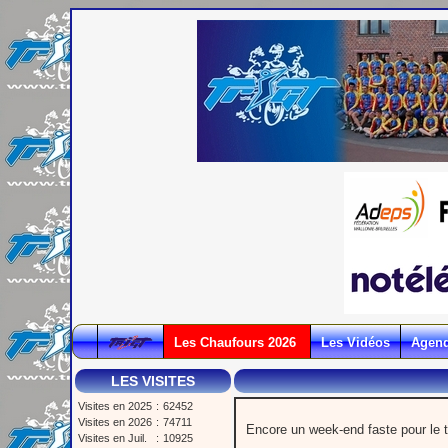
Les Chaufours 2026
Les Vidéos
Agen
LES VISITES
Visites en 2025
:
62452
Visites en 2026
:
74711
Encore un week-end faste pour le tr
Visites en Juil.
:
10925