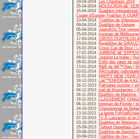
29-04-2014
Les Chaufours 2014
25-04-2014
MOUSCRON â€“ SERA
15-04-2014
Duathlon Internati
Coupe d’Europe Triathlon Ã QUA
10-04-2014
Triathlon de Villeneu
09-04-2014
Duathlon de Geluwe
05-04-2014
JournÃ©e Trigt versio
25-03-2014
Ironman de Melbourne
17-03-2014
CROSS DUATHLON des 
03-03-2014
Run&Bike de SIRAULT :
26-02-2014
Cross Cup de Dour / La
17-02-2014
JURBISE â€“ ERPEN
09-02-2014
Jogging La hulpe / Ru
28-01-2014
Enfin des news de nos
13-01-2014
R&B de lâ€™Otan / Du
02-01-2014
RÃ©sultats individuel
01-01-2014
HAPPY NEW YEAR /L’a
24-12-2013
Lâ€™ENFER de KAS
16-12-2013
Palmares victoire + ph
04-12-2013
trail de Kluisbergen 
26-11-2013
Duathlon de Malonne , 
18-11-2013
CLASSEMENT CHAL
06-11-2013
Ironman de Floride / 
24-10-2013
Championnat de Belgiq
13-10-2013
Le belge FrÃ©dÃ©riek
07-10-2013
Tri Ã Lanzarote et en 
03-10-2013
Duathlon de Wetteren /
25-09-2013
Torhout Opprebais Z
20-09-2013
Duathlon de Damme / 
20-09-2013
Triathlon de Huy / Ge