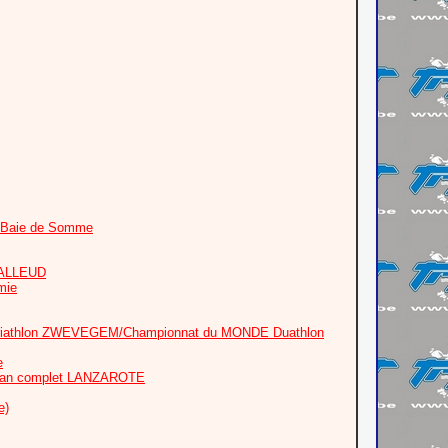
+ Baie de Somme
™ALLEUD
mie
e/Triathlon ZWEVEGEM/Championnat du MONDE Duathlon
e
nman complet LANZAROTE
e)