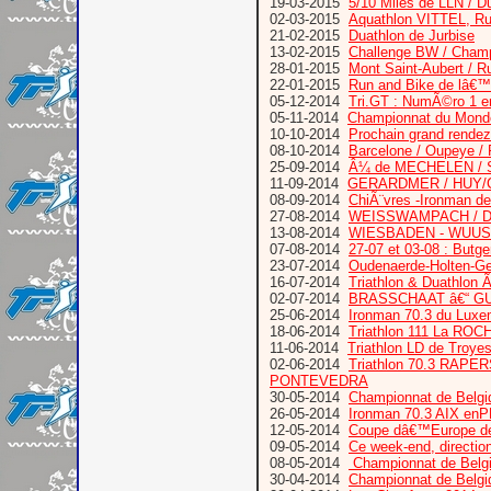
19-03-2015
5/10 Miles de LLN / D
02-03-2015
Aquathlon VITTEL, Ru
21-02-2015
Duathlon de Jurbise
13-02-2015
Challenge BW / Champ
28-01-2015
Mont Saint-Aubert / 
22-01-2015
Run and Bike de lâ€™
05-12-2014
Tri.GT : NumÃ©ro 1 
05-11-2014
Championnat du Mon
10-10-2014
Prochain grand ren
08-10-2014
Barcelone / Oupeye / R
25-09-2014
Â¼ de MECHELEN / 
11-09-2014
GERARDMER / HUY/C
08-09-2014
ChiÃ¨vres -Ironman d
27-08-2014
WEISSWAMPACH / Du
13-08-2014
WIESBADEN - WUUS
07-08-2014
27-07 et 03-08 : But
23-07-2014
Oudenaerde-Holten-Ge
16-07-2014
Triathlon & Duathlon Ã
02-07-2014
BRASSCHAAT â€“ GU
25-06-2014
Ironman 70.3 du Luxe
18-06-2014
Triathlon 111 La RO
11-06-2014
Triathlon LD de Troye
02-06-2014
Triathlon 70.3 RAPER
PONTEVEDRA
30-05-2014
Championnat de Belg
26-05-2014
Ironman 70.3 AIX en
12-05-2014
Coupe dâ€™Europe de 
09-05-2014
Ce week-end, direct
08-05-2014
Championnat de Belgi
30-04-2014
Championnat de Belgiq