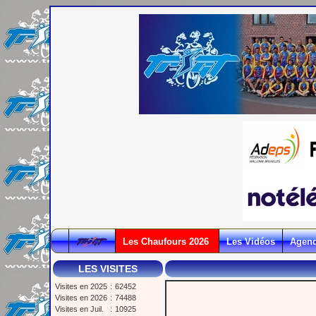
Les Chaufours 2026
Les Vidéos
Agen
LES VISITES
Visites en 2025
:
62452
Visites en 2026
:
74488
Visites en Juil.
:
10925