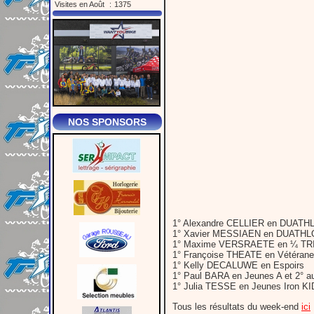
Visites en Août
:
1375
NOS SPONSORS
1° Alexandre CELLIER en DUATH
1° Xavier MESSIAEN en DUATHL
1° Maxime VERSRAETE en ¼ TR
1° Françoise THEATE en Vétérane 
1° Kelly DECALUWE en Espoirs
1° Paul BARA en Jeunes A et 2° a
1° Julia TESSE en Jeunes Iron KI
Tous les résultats du week-end
ici