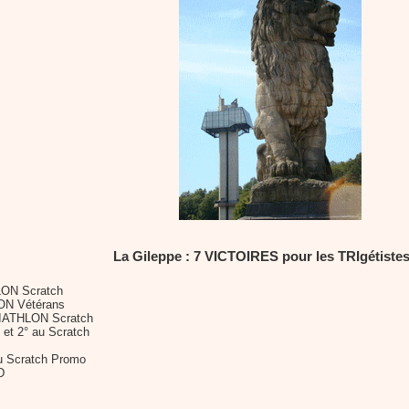
La Gileppe : 7 VICTOIRES pour les TRIgétistes 
LON Scratch
ON Vétérans
IATHLON Scratch
et 2° au Scratch
u Scratch Promo
D