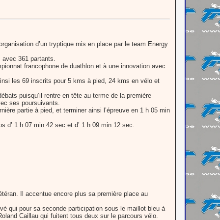
organisation d’un tryptique mis en place par le team Energy
 avec 361 partants.
mpionnat francophone de duathlon et à une innovation avec
insi les 69 inscrits pour 5 kms à pied, 24 kms en vélo et
débats puisqu’il rentre en tête au terme de la première
avec ses poursuivants.
nière partie à pied, et terminer ainsi l’épreuve en 1 h 05 min
 d’ 1 h 07 min 42 sec et d’ 1 h 09 min 12 sec.
étéran. Il accentue encore plus sa première place au
é qui pour sa seconde participation sous le maillot bleu à
and Caillau qui fuitent tous deux sur le parcours vélo.