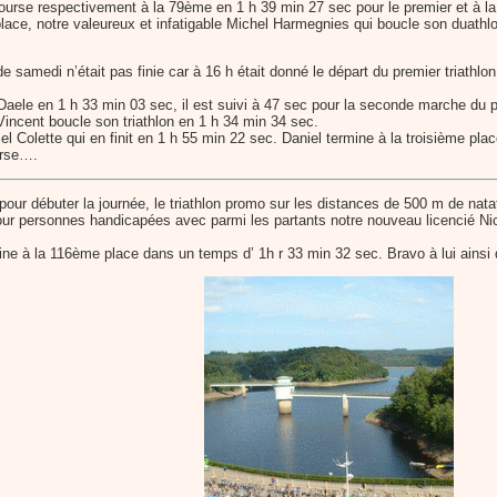
 course respectivement à la 79ème en 1 h 39 min 27 sec pour le premier et à 
place, notre valeureux et infatigable Michel Harmegnies qui boucle son duathlo
de samedi n’était pas finie car à 16 h était donné le départ du premier triath
Daele en 1 h 33 min 03 sec, il est suivi à 47 sec pour la seconde marche du 
Vincent boucle son triathlon en 1 h 34 min 34 sec.
l Colette qui en finit en 1 h 55 min 22 sec. Daniel termine à la troisième plac
ourse….
pour débuter la journée, le triathlon promo sur les distances de 500 m de nat
pour personnes handicapées avec parmi les partants notre nouveau licencié Nic
ine à la 116ème place dans un temps d’ 1h r 33 min 32 sec. Bravo à lui ainsi