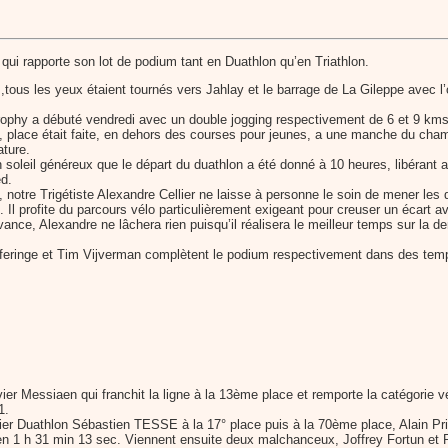
ui rapporte son lot de podium tant en Duathlon qu’en Triathlon.
tous les yeux étaient tournés vers Jahlay et le barrage de La Gileppe avec l’
rophy a débuté vendredi avec un double jogging respectivement de 6 et 9 kms
 place était faite, en dehors des courses pour jeunes, a une manche du cha
ature.
 soleil généreux que le départ du duathlon a été donné à 10 heures, libérant a
d.
, notre Trigétiste Alexandre Cellier ne laisse à personne le soin de mener les 
. Il profite du parcours vélo particulièrement exigeant pour creuser un écart 
ance, Alexandre ne lâchera rien puisqu’il réalisera le meilleur temps sur la der
feringe et Tim Vijverman complètent le podium respectivement dans des temps
ier Messiaen qui franchit la ligne à la 13ème place et remporte la catégorie v
1.
er Duathlon Sébastien TESSE à la 17° place puis à la 70ème place, Alain Priv
n 1 h 31 min 13 sec. Viennent ensuite deux malchanceux, Joffrey Fortun et Rol