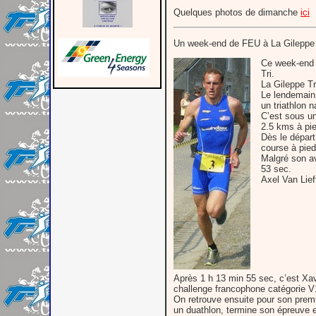
Quelques photos de dimanche
ici
Un week-end de FEU à La Gileppe q
Ce week-end ,
Tri.
La Gileppe T
Le lendemain,
un triathlon n
C’est sous un
2.5 kms à pie
Dès le départ
course à pied
Malgré son av
53 sec.
Axel Van Lief
Après 1 h 13 min 55 sec, c’est Xav
challenge francophone catégorie V
On retrouve ensuite pour son premi
un duathlon, termine son épreuve e