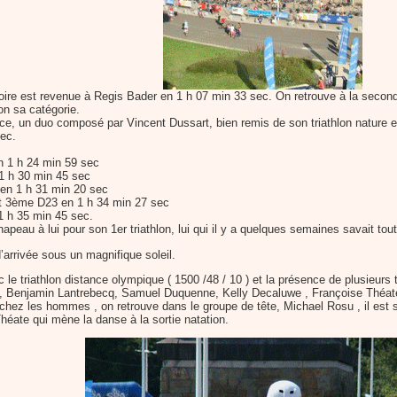
ctoire est revenue à Regis Bader en 1 h 07 min 33 sec. On retrouve à la second
n sa catégorie.
ce, un duo composé par Vincent Dussart, bien remis de son triathlon nature 
sec.
n 1 h 24 min 59 sec
1 h 30 min 45 sec
en 1 h 31 min 20 sec
et 3ème D23 en 1 h 34 min 27 sec
1 h 35 min 45 sec.
peau à lui pour son 1er triathlon, lui qui il y a quelques semaines savait tou
 d’arrivée sous un magnifique soleil.
c le triathlon distance olympique ( 1500 /48 / 10 ) et la présence de plusieur
ot, Benjamin Lantrebecq, Samuel Duquenne, Kelly Decaluwe , Françoise Théat
hez les hommes , on retrouve dans le groupe de tête, Michael Rosu , il est s
éate qui mène la danse à la sortie natation.