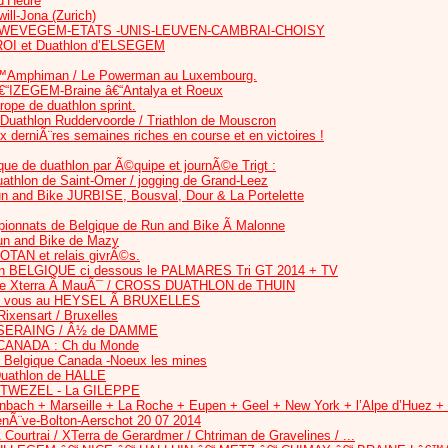
d’Heure
ill-Jona (Zurich)
ue ZWEVEGEM-ETATS -UNIS-LEUVEN-CAMBRAI-CHOISY
ROI et Duathlon d’ELSEGEM
€™Amphiman / Le Powerman au Luxembourg.
IZEGEM-Braine â€“Antalya et Roeux
pe de duathlon sprint.
 Duathlon Ruddervoorde / Triathlon de Mouscron
 derniÃ¨res semaines riches en course et en victoires !
ue de duathlon par Ã©quipe et journÃ©e Trigt :
uathlon de Saint-Omer / jogging de Grand-Leez
n and Bike JURBISE, Bousval, Dour & La Portelette
ionnats de Belgique de Run and Bike Ã Malonne
Run and Bike de Mazy
OTAN et relais givrÃ©s.
en BELGIQUE ci dessous le PALMARES Tri GT 2014 + TV
de Xterra Ã MauÃ¯ / CROSS DUATHLON de THUIN
dez vous au HEYSEL Ã BRUXELLES
ixensart / Bruxelles
SERAING / Â½ de DAMME
ANADA : Ch du Monde
e Belgique Canada -Noeux les mines
athlon de HALLE
TWEZEL - La GILEPPE
genbach + Marseille + La Roche + Eupen + Geel + New York + l’Alpe d’Huez 
nÃ¨ve-Bolton-Aerschot 20 07 2014
 Courtrai / XTerra de Gerardmer / Chtriman de Gravelines / ...