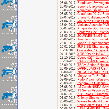
03-06-2017
Brattislava Zwevegem
26-05-2017
Seneffe Barcelone La
19-05-2017
Aquathlon LiÃ¨ge - D
05-05-2017
Chaufours 2017 / Bertr
27-04-2017
Braine -Baliebrugge -G
21-04-2017
Mouscron Bruges Can
18-04-2017
Verlaine Australie P
06-04-2017
Afrique du Sud Tourn
22-03-2017
Herderen-Geel-Rixensa
16-03-2017
JOURNEE Tri.GT 11 ma
26-02-2017
Triathlon Cap Town et
25-01-2017
MAZY : Championnats
20-01-2017
JURBISE Championnat
16-11-2016
Coupe dâ€™Afrique 
04-11-2016
X TERRA de HAWAI /
22-10-2016
Coupe dâ€™Europe AL
13-10-2016
RÃ©sumÃ© Alpman - 
28-09-2016
TEAM Series Belgium 
20-09-2016
OPPREBAIS / HUY /
08-09-2016
70.3 AUSTRALIE / C
05-09-2016
Magazine To Be Tri
02-09-2016
Karlo Vivary -Weisswa
20-08-2016
Izegem- La Gilleppe -
05-08-2016
IM Zurich NISRAMAN B
14-07-2016
T3 Series Vilvoorde 2
07-07-2016
X TERRA GÃ©rardme
01-07-2016
Chimay Sharks + Grav
28-06-2016
Wanze Indeland Luxemb
17-06-2016
Coupe du MONDE X-
09-06-2016
L’EAU d’HEURE / Tria