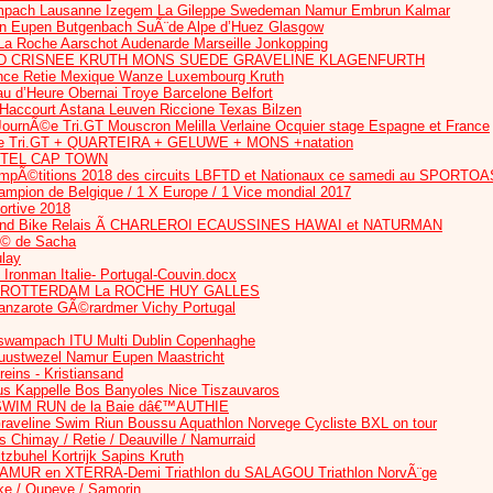
ach Lausanne Izegem La Gileppe Swedeman Namur Embrun Kalmar
Eupen Butgenbach SuÃ¨de Alpe d’Huez Glasgow
a Roche Aarschot Audenarde Marseille Jonkopping
D CRISNEE KRUTH MONS SUEDE GRAVELINE KLAGENFURTH
nce Retie Mexique Wanze Luxembourg Kruth
au d’Heure Obernai Troye Barcelone Belfort
 Haccourt Astana Leuven Riccione Texas Bilzen
nÃ©e Tri.GT Mouscron Melilla Verlaine Ocquier stage Espagne et France
 Tri.GT + QUARTEIRA + GELUWE + MONS +natation
TTEL CAP TOWN
Ã©titions 2018 des circuits LBFTD et Nationaux ce samedi au SPORT
mpion de Belgique / 1 X Europe / 1 Vice mondial 2017
ortive 2018
and Bike Relais Ã CHARLEROI ECAUSSINES HAWAI et NATURMAN
© de Sacha
ulay
- Ironman Italie- Portugal-Couvin.docx
 ROTTERDAM La ROCHE HUY GALLES
anzarote GÃ©rardmer Vichy Portugal
sswampach ITU Multi Dublin Copenhaghe
uustwezel Namur Eupen Maastricht
reins - Kristiansand
Kappelle Bos Banyoles Nice Tiszauvaros
 / SWIM RUN de la Baie dâ€™AUTHIE
aveline Swim Riun Boussu Aquathlon Norvege Cycliste BXL on tour
ks Chimay / Retie / Deauville / Namurraid
buhel Kortrijk Sapins Kruth
AMUR en XTERRA-Demi Triathlon du SALAGOU Triathlon NorvÃ¨ge
ke / Oupeye / Samorin