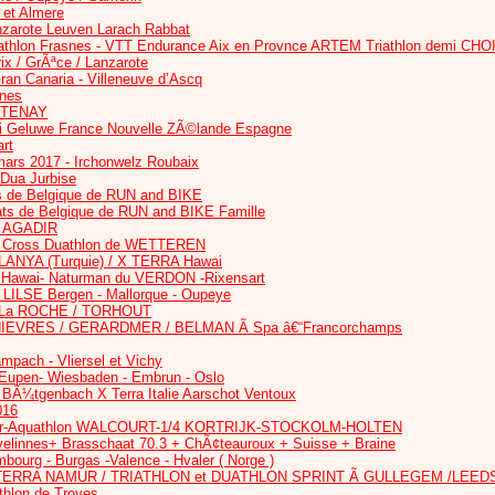
 et Almere
nzarote Leuven Larach Rabbat
uathlon Frasnes - VTT Endurance Aix en Provnce ARTEM Triathlon demi CHO
ix / GrÃªce / Lanzarote
ran Canaria - Villeneuve d’Ascq
nes
ARTENAY
ai Geluwe France Nouvelle ZÃ©lande Espagne
rt
rs 2017 - Irchonwelz Roubaix
 Dua Jurbise
 de Belgique de RUN and BIKE
s de Belgique de RUN and BIKE Famille
Ã AGADIR
 Cross Duathlon de WETTEREN
ANYA (Turquie) / X TERRA Hawai
Hawai- Naturman du VERDON -Rixensart
LILSE Bergen - Mallorque - Oupeye
 La ROCHE / TORHOUT
HIEVRES / GERARDMER / BELMAN Ã Spa â€“Francorchamps
mpach - Vliersel et Vichy
 Eupen- Wiesbaden - Embrun - Oslo
Ã¼tgenbach X Terra Italie Aarschot Ventoux
016
r-Aquathlon WALCOURT-1/4 KORTRIJK-STOCKOLM-HOLTEN
elinnes+ Brasschaat 70.3 + ChÃ¢teauroux + Suisse + Braine
ourg - Burgas -Valence - Hvaler ( Norge )
TERRA NAMUR / TRIATHLON et DUATHLON SPRINT Ã GULLEGEM /LEED
thlon de Troyes