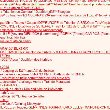
LLEGEM â€“ NICE â€“ HALLUIN â€“ METZ â€“ CHIMAY â€“ BRAINE Lâ€
mbourg â€“ Aquathlon de Braine Lâ€™Alleud â€“ Duathlon Grand prix de Four
CHE et Duathlon Ã VAUDIGNIES
s / Triathlon de Cambrai / Duathlon dâ€™Elsegem
SWIL /Triathlon 1/2 OBERNAY/23Ã¨me triathlon des Lacs de l’Eau d’Heur
ique Mixte Teams / Coupe dâ€™EUROPE de Triathlon Ã BRNO en TchÃ©qui
PROVENCE / Duathlon de SENEFFE / Triathlon 111 de BILZEN et lâ€™ Iro
Vierzon (FRA) / Duathlon de Ruddervoorde
ion LILLE (Anvers) DIEKIRCH (Luxembourg) ROEUX (France) CAMPOS (Franc
que Triathlon Team
ue de duathlon senior
ING â€“ BERTRIX
onal EISCHWEILER /Triathlon de CANNES /CHAMPIONNAT Dâ€™EUROPE DE 
RTEIRA/
ve Dâ€™Ascq / Duathlon des Herbiers
n 2014
 / Jogging de lâ€™amitiÃ© de Jurbise
tailleurs de pierre / GRAND PRIX Duathlon de St OMER
nouvelle de belle performance de nos athlÃ¨tes
 portelette / challenge Acrho / Trail de Maransart
T - PANAMA
n & Bike Calais / Run and bike de BlÃ©harie
 athlÃ¨tes
athlon lâ€™Enfear de Seneffe
s 2013
n Neuf /Gellukig Nieuwjaar
TERLEE et Jogging GERPINNES-TOURNAI-BRUXELLES-HANNUT-DRONT