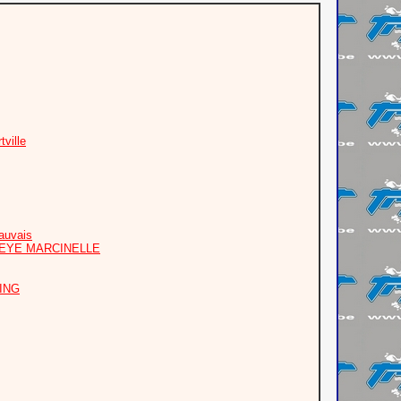
ville
auvais
PEYE MARCINELLE
OING