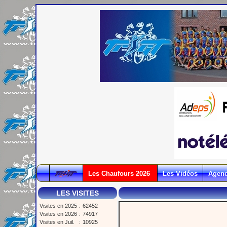
Les Chaufours 2026
Les Vidéos
Agen
LES VISITES
Visites en 2025
:
62452
Visites en 2026
:
74917
Visites en Juil.
:
10925