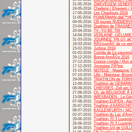
31-05-2016
ZWEVEGEM SENEFF
24-05-2016
Charleroi / Elsegem /
17-05-2016
Les Chaufours 2016
11-05-2016
POWERMAN dâ€™HOZING
04-05-2016
CB jeunes RUDDERVO
23-04-2016
Duathlon de FRASNE
20-04-2016
TV -TO BE TRI
14-04-2016
VERLAINE -GELUWE-Qu
31-03-2016
JOURNEE TRI.GT â€“
18-03-2016
RÃ©sumÃ© de ce we
23-02-2016
Jurbise 2016
01-02-2016
Corrida de La sauveni
29-12-2015
Bonne AnnÃ©e 2016
27-12-2015
Course corrida / Run a
17-12-2015
Joyeuses FÃªtes
15-10-2015
NOTELE : Magazine 
07-10-2015
Lille - Majorque -Bruxe
29-09-2015
TRIATHLON de TORH
12-09-2015
Triathlon de GERAR
08-09-2015
CHIEVRES -Zell am 
27-08-2015
Ch. de BELGIQUE Ã D
13-08-2015
WIESBADEN - La Gil
07-08-2015
Triathlon EUPEN - A
25-07-2015
Triathlon d’AARSCHO
08-07-2015
KAGLENFURTH / NIC
02-07-2015
Triathlon du Lac d’An
29-06-2015
Triathlon 70.3 Luxem
26-06-2015
Triathlon 70.3 Luxemb
18-06-2015
Triathlon 1/4 de GUL