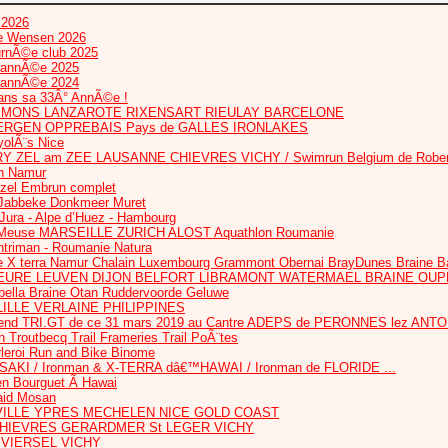
 2026
te Wensen 2026
urnÃ©e club 2025
l’annÃ©e 2025
l’annÃ©e 2024
dans sa 33Â° AnnÃ©e !
IS MONS LANZAROTE RIXENSART RIEULAY BARCELONE
ERGEN OPPREBAIS Pays de GALLES IRONLAKES
olÃ¨s Nice
RY ZEL am ZEE LAUSANNE CHIEVRES VICHY / Swimrun Belgium de Robert
n Namur
ezel Embrun complet
Jabbeke Donkmeer Muret
 Jura - Alpe d’Huez - Hambourg
euse MARSEILLE ZURICH ALOST Aquathlon Roumanie
htriman - Roumanie Natura
 X terra Namur Chalain Luxembourg Grammont Obernai BrayDunes Braine B
HEURE LEUVEN DIJON BELFORT LIBRAMONT WATERMAEL BRAINE OU
bella Braine Otan Ruddervoorde Geluwe
ILLE VERLAINE PHILIPPINES
nd TRI.GT de ce 31 mars 2019 au Cantre ADEPS de PERONNES lez ANT
routbecq Trail Frameries Trail PoÃ¨tes
rleroi Run and Bike Binome
AKI / Ironman & X-TERRA dâ€™HAWAI / Ironman de FLORIDE ...
en Bourguet Ã Hawai
Raid Mosan
ILLE YPRES MECHELEN NICE GOLD COAST
 CHIEVRES GERARDMER St LEGER VICHY
 VIERSEL VICHY