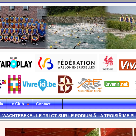
da
Le Club
Contact
WACHTEBEKE - LE TRI GT SUR LE PODIUM Ã LA TROISIÃ¨ME P