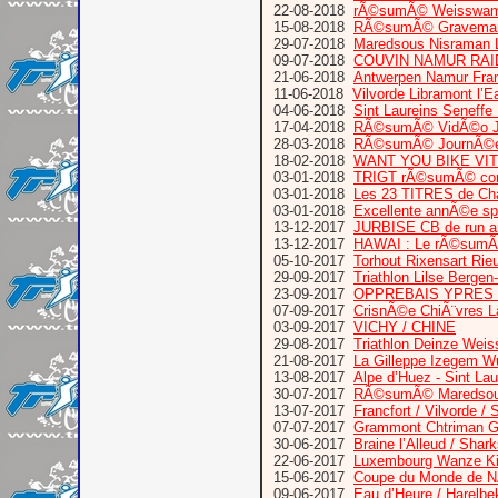
22-08-2018
rÃ©sumÃ© Weisswamp
15-08-2018
RÃ©sumÃ© Graveman 
29-07-2018
Maredsous Nisraman L
09-07-2018
COUVIN NAMUR RAI
21-06-2018
Antwerpen Namur Fra
11-06-2018
Vilvorde Libramont l’E
04-06-2018
Sint Laureins Seneffe
17-04-2018
RÃ©sumÃ© VidÃ©o Jour
28-03-2018
RÃ©sumÃ© JournÃ©e
18-02-2018
WANT YOU BIKE VI
03-01-2018
TRIGT rÃ©sumÃ© comp
03-01-2018
Les 23 TITRES de Cha
03-01-2018
Excellente annÃ©e sp
13-12-2017
JURBISE CB de run 
13-12-2017
HAWAI : Le rÃ©sumÃ
05-10-2017
Torhout Rixensart Rie
29-09-2017
Triathlon Lilse Bergen
23-09-2017
OPPREBAIS YPRES
07-09-2017
CrisnÃ©e ChiÃ¨vres L
03-09-2017
VICHY / CHINE
29-08-2017
Triathlon Deinze Wei
21-08-2017
La Gilleppe Izegem W
13-08-2017
Alpe d’Huez - Sint Lau
30-07-2017
RÃ©sumÃ© Maredsous 
13-07-2017
Francfort / Vilvorde
07-07-2017
Grammont Chtriman Gr
30-06-2017
Braine l’Alleud / Shar
22-06-2017
Luxembourg Wanze Kitz
15-06-2017
Coupe du Monde de N
09-06-2017
Eau d’Heure / Harelbe