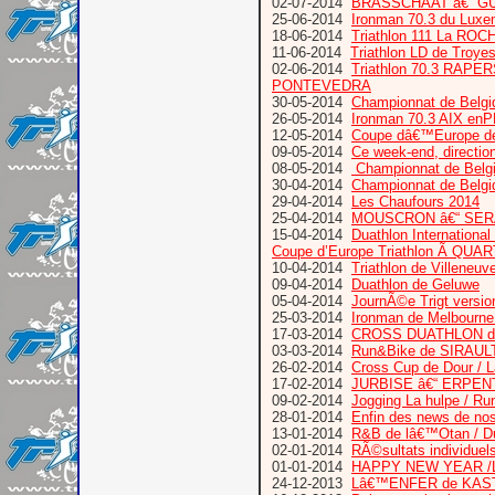
02-07-2014
BRASSCHAAT â€“ GU
25-06-2014
Ironman 70.3 du Luxe
18-06-2014
Triathlon 111 La RO
11-06-2014
Triathlon LD de Troye
02-06-2014
Triathlon 70.3 RAPER
PONTEVEDRA
30-05-2014
Championnat de Belg
26-05-2014
Ironman 70.3 AIX en
12-05-2014
Coupe dâ€™Europe de 
09-05-2014
Ce week-end, direct
08-05-2014
Championnat de Belgi
30-04-2014
Championnat de Belgiq
29-04-2014
Les Chaufours 2014
25-04-2014
MOUSCRON â€“ SERA
15-04-2014
Duathlon Internati
Coupe d’Europe Triathlon Ã QUA
10-04-2014
Triathlon de Villeneu
09-04-2014
Duathlon de Geluwe
05-04-2014
JournÃ©e Trigt versio
25-03-2014
Ironman de Melbourne
17-03-2014
CROSS DUATHLON des 
03-03-2014
Run&Bike de SIRAULT :
26-02-2014
Cross Cup de Dour / La
17-02-2014
JURBISE â€“ ERPEN
09-02-2014
Jogging La hulpe / Ru
28-01-2014
Enfin des news de nos
13-01-2014
R&B de lâ€™Otan / Du
02-01-2014
RÃ©sultats individuel
01-01-2014
HAPPY NEW YEAR /L’a
24-12-2013
Lâ€™ENFER de KAS