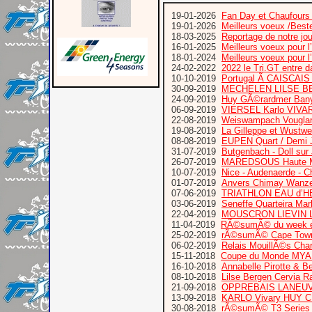
19-01-2026
Fan Day et Chaufours
19-01-2026
Meilleurs voeux /Bes
18-03-2025
Reportage de notre jo
16-01-2025
Meilleurs voeux pour 
18-01-2024
Meilleurs voeux pour 
24-02-2022
2022 le Tri.GT entre 
10-10-2019
Portugal Ã CAISCA
30-09-2019
MECHELEN LILSE B
24-09-2019
Huy GÃ©rardmer Bany
06-09-2019
VIERSEL Karlo VIVA
22-08-2019
Weiswampach Vougla
19-08-2019
La Gilleppe et Wustw
08-08-2019
EUPEN Quart / Demi 
31-07-2019
Butgenbach - Doll sur
26-07-2019
MAREDSOUS Haute M
10-07-2019
Nice - Audenaerde - C
01-07-2019
Anvers Chimay Wanze
07-06-2019
TRIATHLON EAU d’
03-06-2019
Seneffe Quarteira Mar
22-04-2019
MOUSCRON LIEVIN L
11-04-2019
RÃ©sumÃ© du week e
25-02-2019
rÃ©sumÃ© Cape Town T
06-02-2019
Relais MouillÃ©s Cha
15-11-2018
Coupe du Monde MYAS
16-10-2018
Annabelle Pirotte & B
08-10-2018
Lilse Bergen Cervia 
21-09-2018
OPPREBAIS LANEUV
13-09-2018
KARLO Vivary HUY
30-08-2018
rÃ©sumÃ© T3 Series