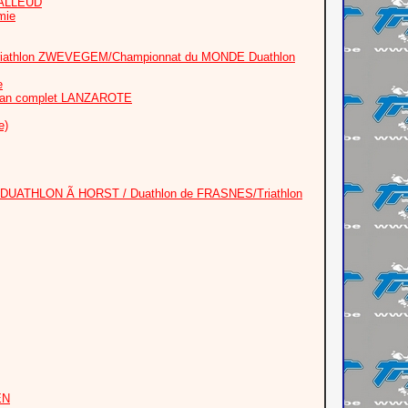
™ALLEUD
mie
e/Triathlon ZWEVEGEM/Championnat du MONDE Duathlon
e
nman complet LANZAROTE
e)
DUATHLON Ã HORST / Duathlon de FRASNES/Triathlon
EN