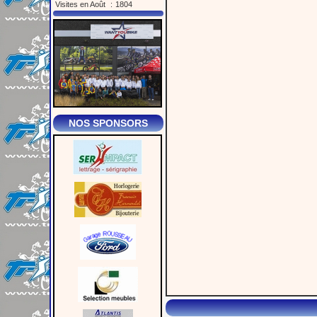
Visites en Août
:
1804
NOS SPONSORS