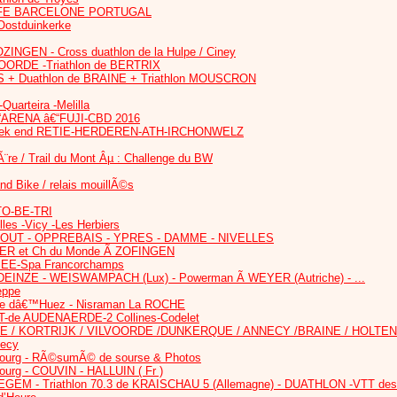
E BARCELONE PORTUGAL
 Oostduinkerke
EN - Cross duathlon de la Hulpe / Ciney
ORDE -Triathlon de BERTRIX
S + Duathlon de BRAINE + Triathlon MOUSCRON
arteira -Melilla
ARENA â€“FUJI-CBD 2016
ek end RETIE-HERDEREN-ATH-IRCHONWELZ
Ã¨re / Trail du Mont Âµ : Challenge du BW
nd Bike / relais mouillÃ©s
TO-BE-TRI
lles -Vicy -Les Herbiers
OUT - OPPREBAIS - YPRES - DAMME - NIVELLES
MER et Ch du Monde Ã ZOFINGEN
SEE-Spa Francorchamps
EINZE - WEISWAMPACH (Lux) - Powerman Ã WEYER (Autriche) - ...
eppe
lpe dâ€™Huez - Nisraman La ROCHE
T-de AUDENAERDE-2 Collines-Codelet
E / KORTRIJK / VILVOORDE /DUNKERQUE / ANNECY /BRAINE / HOLTEN
necy
bourg - RÃ©sumÃ© de sourse & Photos
ourg - COUVIN - HALLUIN ( Fr )
LEGEM - Triathlon 70.3 de KRAISCHAU 5 (Allemagne) - DUATHLON -VTT des 