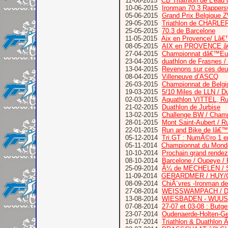
11-06-2015
CB Triathlon de L’eau 
10-06-2015
Ironman 70.3 Rappersw
05-06-2015
Grand Prix Belgiq
29-05-2015
Triathlon de CHARLE
25-05-2015
70.3 de Barcelone
11-05-2015
Aix en Provence/ Lâ
08-05-2015
AIX en PROVENCE â€“
27-04-2015
Championnat dâ€™Euro
23-04-2015
duathlon de Frasnes /
13-04-2015
Revenons sur ces deux
08-04-2015
Villeneuve d’ASCQ
26-03-2015
Championnat de Belgiq
19-03-2015
5/10 Miles de LLN / D
02-03-2015
Aquathlon VITTEL, Ru
21-02-2015
Duathlon de Jurbise
13-02-2015
Challenge BW / Champ
28-01-2015
Mont Saint-Aubert / 
22-01-2015
Run and Bike de lâ€™
05-12-2014
Tri.GT : NumÃ©ro 1 
05-11-2014
Championnat du Mon
10-10-2014
Prochain grand ren
08-10-2014
Barcelone / Oupeye / R
25-09-2014
Â¼ de MECHELEN / 
11-09-2014
GERARDMER / HUY/C
08-09-2014
ChiÃ¨vres -Ironman d
27-08-2014
WEISSWAMPACH / Du
13-08-2014
WIESBADEN - WUUS
07-08-2014
27-07 et 03-08 : But
23-07-2014
Oudenaerde-Holten-Ge
16-07-2014
Triathlon & Duathlon Ã