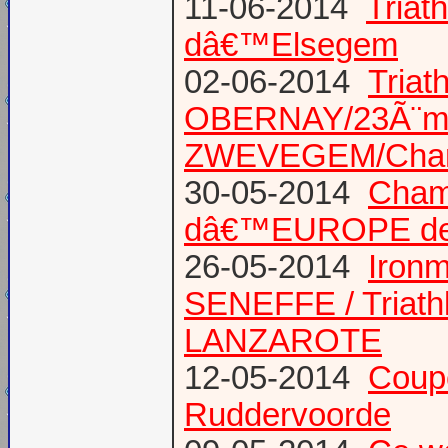
11-06-2014
Triat
dâ€™Elsegem
02-06-2014
Triat
OBERNAY/23Ã¨me tr
ZWEVEGEM/Cham
30-05-2014
Champ
dâ€™EUROPE de T
26-05-2014
Iron
SENEFFE / Triath
LANZAROTE
12-05-2014
Coup
Ruddervoorde