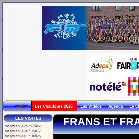
Les Chaufours 2026
Les Vidéos
Agenda
Le C
LES VISITES
FRANS ET FRA
Visites en 2025
:
62452
Visites en 2026
:
75017
Visites en Juil.
:
10925