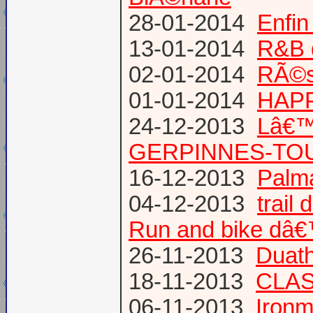
28-01-2014
Enfin
13-01-2014
R&B 
02-01-2014
RÃ©su
01-01-2014
HAPP
24-12-2013
Lâ€™
GERPINNES-TO
16-12-2013
Palma
04-12-2013
trail
Run and bike dâ
26-11-2013
Duath
18-11-2013
CLA
06-11-2013
Ironm