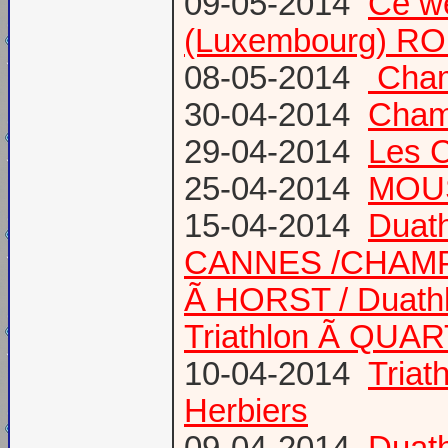
09-05-2014
Ce we
(Luxembourg) RO
08-05-2014
Champ
30-04-2014
Champ
29-04-2014
Les 
25-04-2014
MOUS
15-04-2014
Duath
CANNES /CHAM
Ã HORST / Duathl
Triathlon Ã QUA
10-04-2014
Triat
Herbiers
09-04-2014
Duat