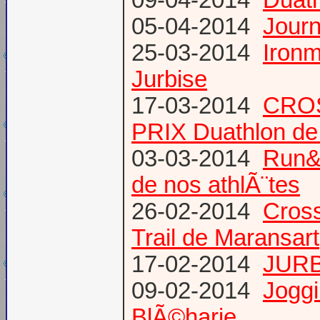
05-04-2014
Journ
25-03-2014
Ironm
Jurbise
17-03-2014
CROS
PRIX Duathlon d
03-03-2014
Run&B
de nos athlÃ¨tes
26-02-2014
Cross
Trail de Maransart
17-02-2014
JURB
09-02-2014
Joggi
BlÃ©harie