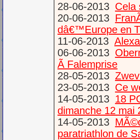
28-06-2013
Cela 
20-06-2013
Fran
dâ€™Europe en T
11-06-2013
Alexa
06-06-2013
Obern
Ã Falemprise
28-05-2013
Zweve
23-05-2013
Ce w
14-05-2013
18 P
dimanche 12 mai 
14-05-2013
MÃ©da
paratriathlon de 