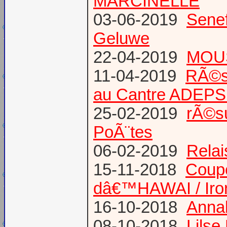
MARCINELLE
03-06-2019
Senef
Geluwe
22-04-2019
MOUS
11-04-2019
RÃ©s
au Cantre ADEP
25-02-2019
rÃ©su
PoÃ¨tes
06-02-2019
Relai
15-11-2018
Coup
dâ€™HAWAI / Iro
16-10-2018
Annab
08-10-2018
Lilse