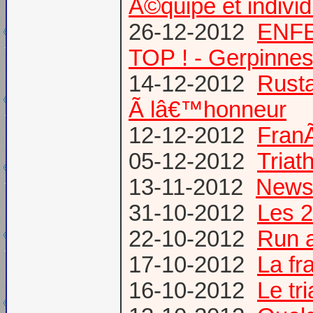
Ã©quipe et individ
26-12-2012
ENFE
TOP ! - Gerpinne
14-12-2012
Rusta
Ã lâ€™honneur
12-12-2012
FranÃ
05-12-2012
Triat
13-11-2012
News
31-10-2012
Les 2
22-10-2012
Run a
17-10-2012
La fr
16-10-2012
Le tr