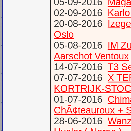
05-09-2016
Magaz
02-09-2016
Karlo
20-08-2016
Izege
Oslo
05-08-2016
IM Z
Aarschot Ventoux
14-07-2016
T3 Se
07-07-2016
X TE
KORTRIJK-STO
01-07-2016
Chima
ChÃ¢teauroux + S
28-06-2016
Wanze