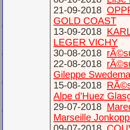
21-09-2018
OPPR
GOLD COAST
13-09-2018
KARL
LEGER VICHY
30-08-2018
rÃ©s
22-08-2018
rÃ©s
Gileppe Swedema
15-08-2018
RÃ©s
Alpe d’Huez Glas
29-07-2018
Mare
Marseille Jonkopp
09-07-2018
COU