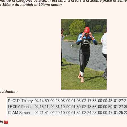
nd de la catégorie vétéran, il est suivi à la fois à la 10ème place et 3èm
e 15ème du scratch et 10ème senior
viduelle :
PLOUY Thierry
04:14:59
00:28:08
00:01:06
02:17:38
00:00:48
01:27:2
LECRY Frans
04:15:11
00:31:19
00:01:30
02:13:56
00:00:59
01:27:3
CLAM Simon
04:21:41
00:29:10
00:01:54
02:24:28
00:00:47
01:25:2
ets
ici