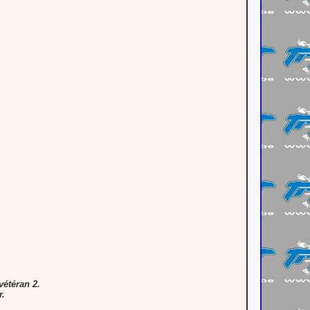
vétéran 2.
r.