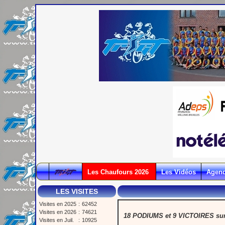
Les Chaufours 2026
Les Vidéos
Agen
LES VISITES
Visites en 2025
:
62452
Visites en 2026
:
74621
18 PODIUMS et 9 VICTOIRES sur l
Visites en Juil.
:
10925