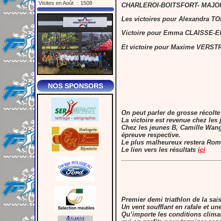
Visites en Août
:
1508
CHARLEROI-BOITSFORT- MAJOR
Les victoires pour Alexandra
Victoire pour Emma CLAISSE-Et
Et victoire pour Maxime VERS
NOS SPONSORS
On peut parler de grosse récolt
La victoire est revenue chez les
Chez les jeunes B,
Camille Wan
épreuve respective.
Le plus malheureux restera
Rom
Le lien vers les résultats
ici
Premier demi triathlon de la sai
Un vent soufflant en rafale et u
Qu’importe les conditions climat