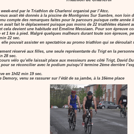
eek-end par le Triathlon de Charleroi organisé par l’Atcc.
s avait été donnés à la piscine de Montignies Sur Sambre, non loin du t
enu compte des remarques faites pour le parcours puisque cette année il av
n avait fait le déplacement puisque pas moins de 22 triathlètes étaient a
 et cela devient une habitude est Emeline Messiaen. Pour son épreuve co
 et 1 km à pied. Malgré quelques malheurs durant toute son épreuve, pert
min 22 sec.
elle pouvait assister en spectatrice au promo triathlon qui se déroulait 
ment réservé aux filles, une seule représentante du Trigt en la personn
n 28 sec.
arcours vélo qu’elle laissait place aux messieurs avec côté Trigt, David
 pour se réconcilier avec le podium puisqu’il termine 2ème derrière l’ex
ve en 1h02 min 19 sec.
 Demory, venu se rassurer sur l’étât de sa jambe, à la 16ème place