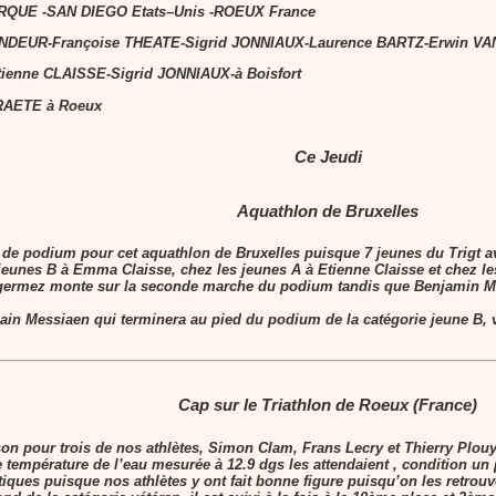
QUE -SAN DIEGO Etats–Unis -ROEUX France
 TONDEUR-Françoise THEATE-Sigrid JONNIAUX-Laurence BARTZ-Erwin V
ienne CLAISSE-Sigrid JONNIAUX-à Boisfort
TRAETE à Roeux
Ce Jeudi
Aquathlon de Bruxelles
e de podium pour cet aquathlon de Bruxelles puisque 7 jeunes du Trigt 
 jeunes B à
Emma Claisse
, chez les jeunes A à
Etienne Claisse
et chez le
germez
monte sur la seconde marche du podium tandis que
Benjamin M
ain Messiaen
qui terminera au pied du podium de la catégorie jeune B, vo
Cap sur le Triathlon de Roeux (France)
son pour trois de nos athlètes, Simon Clam, Frans Lecry et Thierry Plouy
ne température de l’eau mesurée à 12.9 dgs les attendaient , condition un
iques puisque nos athlètes y ont fait bonne figure puisqu’on les retrou