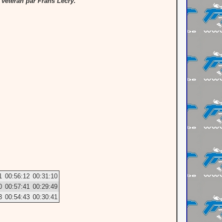
e vétéran par Frans Lecry.
1
00:56:12
00:31:10
0
00:57:41
00:29:49
3
00:54:43
00:30:41