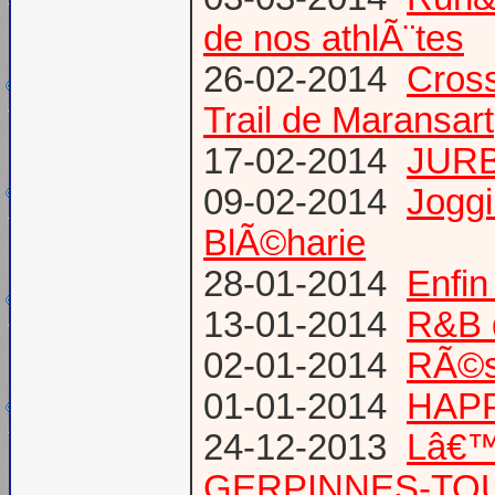
de nos athlÃ¨tes
26-02-2014
Cross
Trail de Maransart
17-02-2014
JURB
09-02-2014
Joggi
BlÃ©harie
28-01-2014
Enfin
13-01-2014
R&B 
02-01-2014
RÃ©su
01-01-2014
HAPP
24-12-2013
Lâ€™
GERPINNES-TO