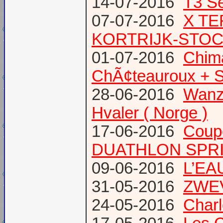
14-07-2016
T3 Se
07-07-2016
X TE
KORTRIJK-STO
01-07-2016
Chima
ChÃ¢teauroux + S
28-06-2016
Wanze
Hvaler ( Norge )
17-06-2016
Coup
DUATHLON SPRI
09-06-2016
L’EAU
31-05-2016
ZWE
24-05-2016
Charl