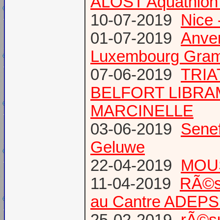
ALOST Aquathlon
10-07-2019
Nice 
01-07-2019
Anve
Luxembourg Gram
07-06-2019
TRIA
BELFORT LIBR
MARCINELLE
03-06-2019
Senef
Geluwe
22-04-2019
MOUS
11-04-2019
RÃ©s
au Cantre ADEP
25-02-2019
rÃ©su