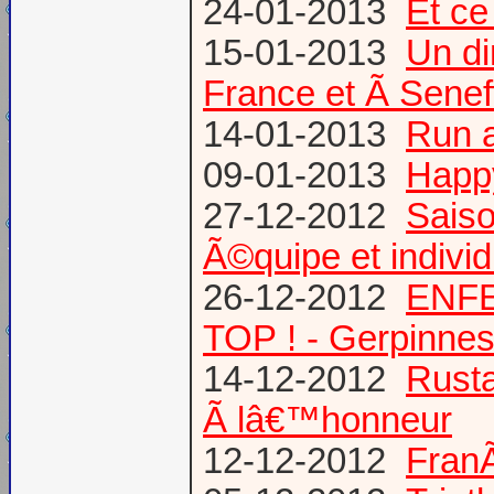
24-01-2013
Et ce
15-01-2013
Un di
France et Ã Senef
14-01-2013
Run 
09-01-2013
Happ
27-12-2012
Saiso
Ã©quipe et individ
26-12-2012
ENFE
TOP ! - Gerpinne
14-12-2012
Rusta
Ã lâ€™honneur
12-12-2012
FranÃ