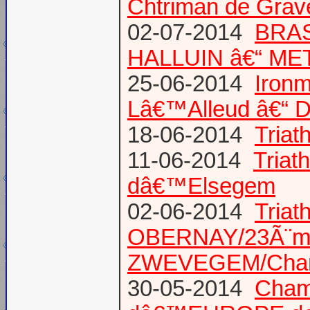
Chtriman de Gravel
02-07-2014
BRAS
HALLUIN â€“ ME
25-06-2014
Ironm
Lâ€™Alleud â€“ D
18-06-2014
Tria
11-06-2014
Triat
dâ€™Elsegem
02-06-2014
Triat
OBERNAY/23Ã¨me tr
ZWEVEGEM/Cham
30-05-2014
Champ