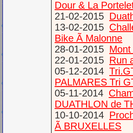
Dour & La Portele
21-02-2015
Duath
13-02-2015
Chal
Bike Ã Malonne
28-01-2015
Mont 
22-01-2015
Run a
05-12-2014
Tri.
PALMARES Tri GT
05-11-2014
Cham
DUATHLON de T
10-10-2014
Proc
Ã BRUXELLES