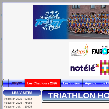
Les Chaufours 2026
Les Vidéos
Agenda
Le C
LES VISITES
TRIATHLON HO
Visites en 2025
:
62452
Visites en 2026
:
75065
Visites en Juil.
:
10925