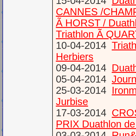
15-04-2014
Duath
CANNES /CHAM
Ã HORST / Duathl
Triathlon Ã QUA
10-04-2014
Triat
Herbiers
09-04-2014
Duat
05-04-2014
Journ
25-03-2014
Ironm
Jurbise
17-03-2014
CROS
PRIX Duathlon d
03-03-2014
Run&B