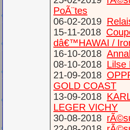
PoÃ¨tes
06-02-2019
Relai
15-11-2018
Coup
dâ€™HAWAI / Iro
16-10-2018
Annab
08-10-2018
Lilse
21-09-2018
OPPR
GOLD COAST
13-09-2018
KARL
LEGER VICHY
30-08-2018
rÃ©s
22-08-2018
rÃ©s