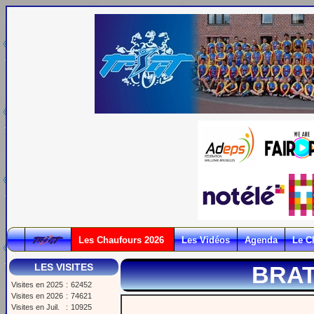
Les Chaufours 2026
Les Vidéos
Agenda
Le C
LES VISITES
BRAT
Visites en 2025
:
62452
Visites en 2026
:
74621
Visites en Juil.
:
10925