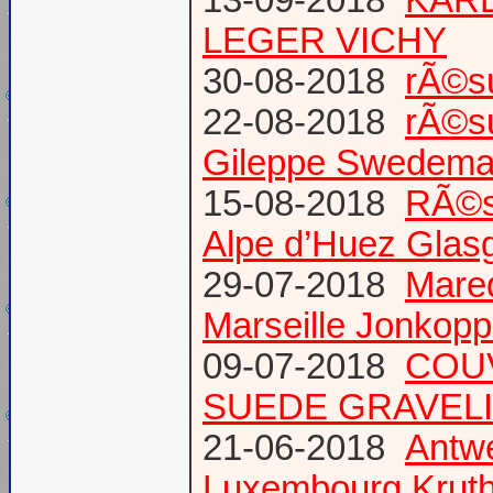
13-09-2018
KARL
LEGER VICHY
30-08-2018
rÃ©s
22-08-2018
rÃ©s
Gileppe Swedema
15-08-2018
RÃ©s
Alpe d’Huez Glas
29-07-2018
Mare
Marseille Jonkopp
09-07-2018
COU
SUEDE GRAVEL
21-06-2018
Antw
Luxembourg Krut