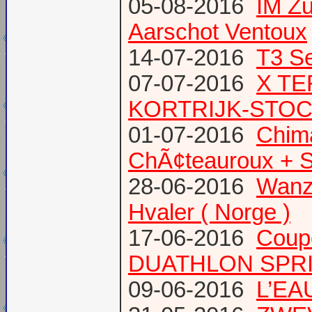
05-08-2016
IM Z
Aarschot Ventoux
14-07-2016
T3 Se
07-07-2016
X TE
KORTRIJK-STO
01-07-2016
Chima
ChÃ¢teauroux + S
28-06-2016
Wanze
Hvaler ( Norge )
17-06-2016
Coup
DUATHLON SPRI
09-06-2016
L’EAU