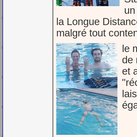
un 
la Longue Distanc
malgré tout conte
le 
de 
et 
"ré
lai
ég