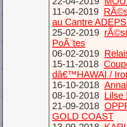
22-04-2019
MOUS
11-04-2019
RÃ©s
au Cantre ADEP
25-02-2019
rÃ©su
PoÃ¨tes
06-02-2019
Relai
15-11-2018
Coup
dâ€™HAWAI / Iro
16-10-2018
Annab
08-10-2018
Lilse
21-09-2018
OPPR
GOLD COAST