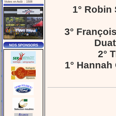
Visites en Août
:
1508
1° Robin 
3° Franço
Duat
NOS SPONSORS
2° 
1° Hannah