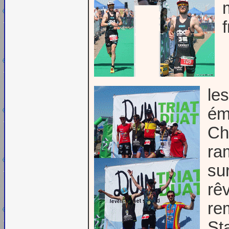
le
ém
Ch
ra
su
rê
rem
St