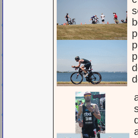
s
b
p
p
p
d
d