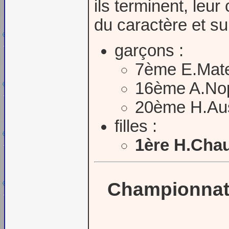
ils terminent, leur
du caractère et su
garçons :
7ème E.Mat
16ème A.No
20ème H.A
filles :
1ère H.Cha
Championnat 