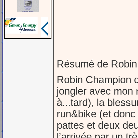
Résumé de Robin
Robin Champion d’E
jongler avec mon n
à...tard), la bles
run&bike (et donc
pattes et deux de
l’arrivée par un tr