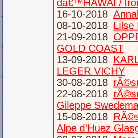
dâ€™HAWAI / Iro
16-10-2018
Annab
08-10-2018
Lilse
21-09-2018
OPPR
GOLD COAST
13-09-2018
KARL
LEGER VICHY
30-08-2018
rÃ©s
22-08-2018
rÃ©s
Gileppe Swedema
15-08-2018
RÃ©s
Alpe d’Huez Glas