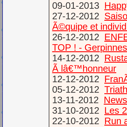
09-01-2013
Happ
27-12-2012
Saiso
Ã©quipe et individ
26-12-2012
ENFE
TOP ! - Gerpinne
14-12-2012
Rusta
Ã lâ€™honneur
12-12-2012
FranÃ
05-12-2012
Triat
13-11-2012
News
31-10-2012
Les 2
22-10-2012
Run a