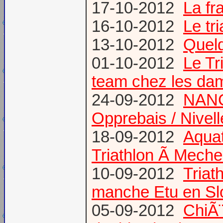
17-10-2012
La fr
16-10-2012
Le tr
13-10-2012
Quel
01-10-2012
Le T
team chez les d
24-09-2012
NANC
Opprebais / Nivel
18-09-2012
Aquat
Triathlon Ã Meche
10-09-2012
Triat
manche Etu en S
05-09-2012
ChiÃ¨