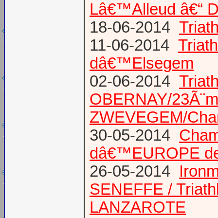
Lâ€™Alleud â€“ D
18-06-2014
Tria
11-06-2014
Triat
dâ€™Elsegem
02-06-2014
Triat
OBERNAY/23Ã¨me tr
ZWEVEGEM/Cham
30-05-2014
Champ
dâ€™EUROPE de T
26-05-2014
Iron
SENEFFE / Triath
LANZAROTE