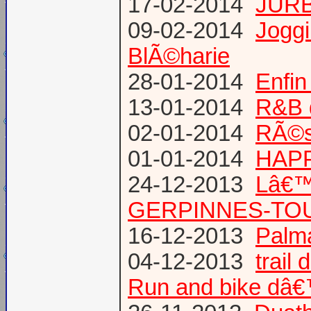
17-02-2014
JURB
09-02-2014
Joggi
BlÃ©harie
28-01-2014
Enfin
13-01-2014
R&B 
02-01-2014
RÃ©su
01-01-2014
HAPP
24-12-2013
Lâ€™
GERPINNES-TO
16-12-2013
Palma
04-12-2013
trail
Run and bike dâ