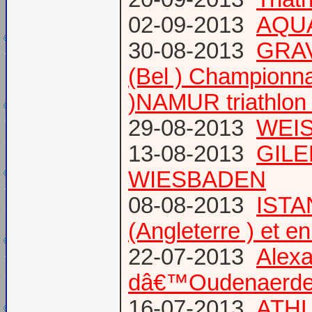
02-09-2013
AQUA
30-08-2013
GRAV
(Bel ) Championn
)NAMUR triathlon 
29-08-2013
WEIS
13-08-2013
GILE
WIESBADEN
08-08-2013
ISTA
(Angleterre ) et 
22-07-2013
Alexa
dâ€™Oudenaerd
16-07-2013
ATHL