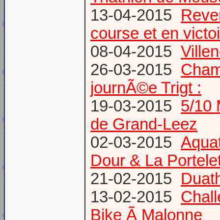
13-04-2015
Reven
course et en victoi
08-04-2015
Vill
26-03-2015
Champ
journÃ©e Trigt :
19-03-2015
5/10 
de Grand-Leez
02-03-2015
Aqua
Dour & La Portele
21-02-2015
Duath
13-02-2015
Chal
Bike Ã Malonne