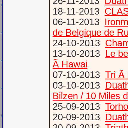
26-11-2013
Duath
18-11-2013
CLA
06-11-2013
Ironm
de Belgique de Ru
24-10-2013
Champ
13-10-2013
Le be
Ã Hawai
07-10-2013
Tri Ã
03-10-2013
Duath
Bilzen / 10 Miles 
25-09-2013
Torh
20-09-2013
Duat
20-09-2013
Triat