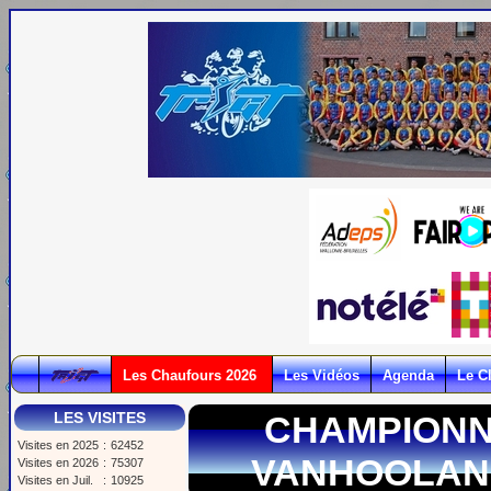
Les Chaufours 2026
Les Vidéos
Agenda
Le C
LES VISITES
CHAMPIONN
Visites en 2025
:
62452
VANHOOLAN
Visites en 2026
:
75307
Visites en Juil.
:
10925