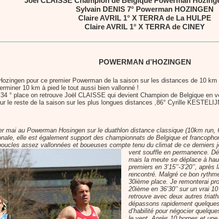
Joël CLAISSE Champion de Belgique Powerman Hozinge
Sylvain DENIS 7° Powerman HOZINGEN
Claire AVRIL 1° X TERRA de La HULPE
Claire AVRIL 1° X TERRA de CINEY
POWERMAN d’HOZINGEN
 Hozingen pour ce premier Powerman de la saison sur les distances de 10 km à 
terminer 10 km à pied le tout aussi bien vallonné !
 34 ° place on retrouve Joël CLAISSE qui devient Champion de Belgique en vét
 le reste de la saison sur les plus longues distances ,86° Cyrille KESTEL
 1er mai au Powerman Hosingen sur le duathlon distance classique (10km run, 
ionale, elle est également support des championnats de Belgique et francophone
oucles assez vallonnées et boueuses compte tenu du climat de ce derniers jou
vent souffle en permanence.
Dé
mais la meute se déplace à haut
premiers en 3’15’’-3’20’’, aprè
rencontré. Malgré ce bon rythme
30ième place. Je remonterai pro
20ième en 36’30’’ sur un vrai 10
retrouve avec deux autres triat
dépassons rapidement quelques g
d’habilité pour négocier quelque
le vent. Après 10 bornes et une