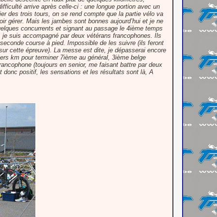
difficulté arrive après celle-ci : une longue portion avec un
ier des trois tours, on se rend compte que la partie vélo va
lloir gérer. Mais les jambes sont bonnes aujourd’hui et je ne
uelques concurrents et signant au passage le 4ième temps
, je suis accompagné par deux vétérans francophones. Ils
seconde course à pied. Impossible de les suivre (ils feront
ur cette épreuve). La messe est dite, je dépasserai encore
iers km pour terminer 7ième au général, 3ième belge
rancophone (toujours en senior, me faisant battre par deux
t donc positif, les sensations et les résultats sont là, A