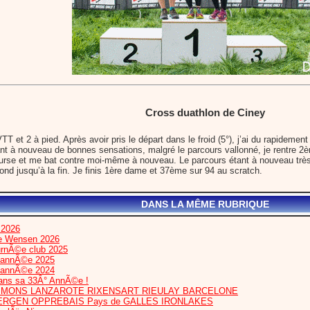
Cross duathlon de Ciney
VTT et 2 à pied. Après avoir pris le départ dans le froid (5°), j’ai du rapidem
nt à nouveau de bonnes sensations, malgré le parcours vallonné, je rentre 2è
 course et me bat contre moi-même à nouveau. Le parcours étant à nouveau trè
fond jusqu’à la fin. Je finis 1ère dame et 37ème sur 94 au scratch.
DANS LA MÊME RUBRIQUE
 2026
te Wensen 2026
urnÃ©e club 2025
l’annÃ©e 2025
l’annÃ©e 2024
dans sa 33Â° AnnÃ©e !
IS MONS LANZAROTE RIXENSART RIEULAY BARCELONE
ERGEN OPPREBAIS Pays de GALLES IRONLAKES