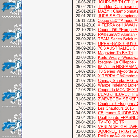
16-03-2017
JOURNEE Tri.GT 11 ma
26-02-2017
Triathlon Cap Town et
25-01-2017
MAZY : Championnats
20-01-2017
JURBISE Championnat
16-11-2016
Coupe dâ€™Afrique 
04-11-2016
X TERRA de HAWAI /
22-10-2016
Coupe dâ€™Europe AL
13-10-2016
RÃ©sumÃ© Alpman - 
28-09-2016
TEAM Series Belgium 
20-09-2016
OPPREBAIS / HUY /
08-09-2016
70.3 AUSTRALIE / C
05-09-2016
Magazine To Be Tri
02-09-2016
Karlo Vivary -Weisswa
20-08-2016
Izegem- La Gilleppe -
05-08-2016
IM Zurich NISRAMAN B
14-07-2016
T3 Series Vilvoorde 2
07-07-2016
X TERRA GÃ©rardme
01-07-2016
Chimay Sharks + Grav
28-06-2016
Wanze Indeland Luxemb
17-06-2016
Coupe du MONDE X-
09-06-2016
L’EAU d’HEURE / Tria
31-05-2016
ZWEVEGEM SENEFF
24-05-2016
Charleroi / Elsegem /
17-05-2016
Les Chaufours 2016
04-05-2016
CB jeunes RUDDERVO
23-04-2016
Duathlon de FRASNE
20-04-2016
TV -TO BE TRI
14-04-2016
VERLAINE -GELUWE-Qu
31-03-2016
JOURNEE TRI.GT â€“
18-03-2016
RÃ©sumÃ© de ce we