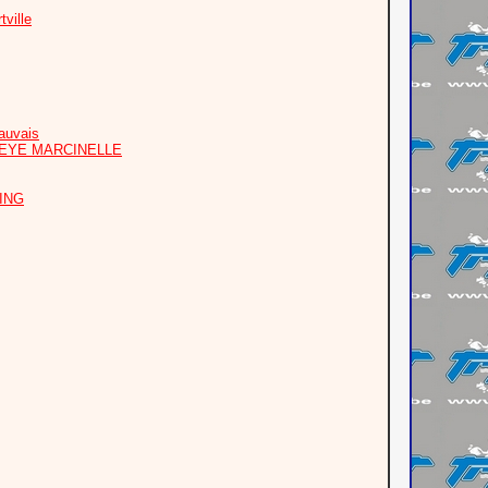
ville
auvais
PEYE MARCINELLE
OING