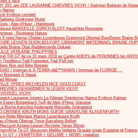
olÃ¨s Nice
RY ZEL am ZEE LAUSANNE CHIEVRES VICHY / Swimrun Belgium de Robert
n Namur
ezel Embrun complet
Jabbeke Donkmeer Muret
 Jura - Alpe d’Huez - Hambourg
euse MARSEILLE ZURICH ALOST Aquathlon Roumanie
htriman - Roumanie Natura
 X terra Namur Chalain Luxembourg Grammont Obernai BrayDunes Braine B
HEURE LEUVEN DIJON BELFORT LIBRAMONT WATERMAEL BRAINE OU
bella Braine Otan Ruddervoorde Geluwe
ILLE VERLAINE PHILIPPINES
nd TRI.GT de ce 31 mars 2019 au Cantre ADEPS de PERONNES lez ANT
routbecq Trail Frameries Trail PoÃ¨tes
rleroi Run and Bike Binome
AKI / Ironman & X-TERRA dâ€™HAWAI / Ironman de FLORIDE ...
en Bourguet Ã Hawai
Raid Mosan
ILLE YPRES MECHELEN NICE GOLD COAST
 CHIEVRES GERARDMER St LEGER VICHY
 VIERSEL VICHY
ach Lausanne Izegem La Gileppe Swedeman Namur Embrun Kalmar
Eupen Butgenbach SuÃ¨de Alpe d’Huez Glasgow
a Roche Aarschot Audenarde Marseille Jonkopping
D CRISNEE KRUTH MONS SUEDE GRAVELINE KLAGENFURTH
nce Retie Mexique Wanze Luxembourg Kruth
au d’Heure Obernai Troye Barcelone Belfort
 Haccourt Astana Leuven Riccione Texas Bilzen
nÃ©e Tri.GT Mouscron Melilla Verlaine Ocquier stage Espagne et France
 Tri.GT + QUARTEIRA + GELUWE + MONS +natation