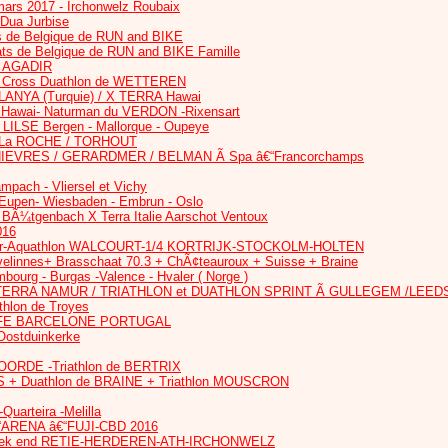
rs 2017 - Irchonwelz Roubaix
 Dua Jurbise
 de Belgique de RUN and BIKE
s de Belgique de RUN and BIKE Famille
Ã AGADIR
 Cross Duathlon de WETTEREN
ANYA (Turquie) / X TERRA Hawai
Hawai- Naturman du VERDON -Rixensart
LILSE Bergen - Mallorque - Oupeye
 La ROCHE / TORHOUT
HIEVRES / GERARDMER / BELMAN Ã Spa â€“Francorchamps
mpach - Vliersel et Vichy
 Eupen- Wiesbaden - Embrun - Oslo
Ã¼tgenbach X Terra Italie Aarschot Ventoux
016
r-Aquathlon WALCOURT-1/4 KORTRIJK-STOCKOLM-HOLTEN
elinnes+ Brasschaat 70.3 + ChÃ¢teauroux + Suisse + Braine
ourg - Burgas -Valence - Hvaler ( Norge )
TERRA NAMUR / TRIATHLON et DUATHLON SPRINT Ã GULLEGEM /LEED
thlon de Troyes
E BARCELONE PORTUGAL
 Oostduinkerke
ORDE -Triathlon de BERTRIX
S + Duathlon de BRAINE + Triathlon MOUSCRON
arteira -Melilla
ARENA â€“FUJI-CBD 2016
ek end RETIE-HERDEREN-ATH-IRCHONWELZ