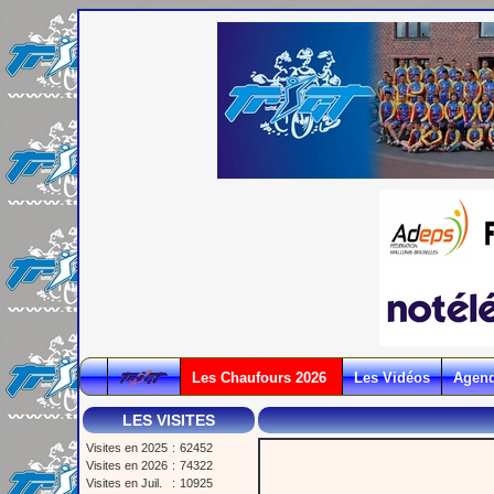
Les Chaufours 2026
Les Vidéos
Agen
LES VISITES
Visites en 2025
:
62452
Visites en 2026
:
74322
Visites en Juil.
:
10925