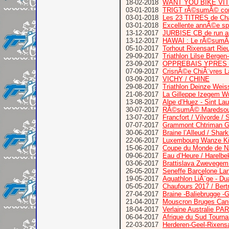
18-02-2018
WANT YOU BIKE VI
03-01-2018
TRIGT rÃ©sumÃ© comp
03-01-2018
Les 23 TITRES de Cha
03-01-2018
Excellente annÃ©e sp
13-12-2017
JURBISE CB de run 
13-12-2017
HAWAI : Le rÃ©sumÃ
05-10-2017
Torhout Rixensart Rie
29-09-2017
Triathlon Lilse Bergen
23-09-2017
OPPREBAIS YPRES
07-09-2017
CrisnÃ©e ChiÃ¨vres L
03-09-2017
VICHY / CHINE
29-08-2017
Triathlon Deinze Wei
21-08-2017
La Gilleppe Izegem W
13-08-2017
Alpe d’Huez - Sint Lau
30-07-2017
RÃ©sumÃ© Maredsous 
13-07-2017
Francfort / Vilvorde
07-07-2017
Grammont Chtriman Gr
30-06-2017
Braine l’Alleud / Shar
22-06-2017
Luxembourg Wanze Kitz
15-06-2017
Coupe du Monde de N
09-06-2017
Eau d’Heure / Harelbe
03-06-2017
Brattislava Zwevegem
26-05-2017
Seneffe Barcelone La
19-05-2017
Aquathlon LiÃ¨ge - D
05-05-2017
Chaufours 2017 / Bertr
27-04-2017
Braine -Baliebrugge -G
21-04-2017
Mouscron Bruges Can
18-04-2017
Verlaine Australie P
06-04-2017
Afrique du Sud Tourn
22-03-2017
Herderen-Geel-Rixensa