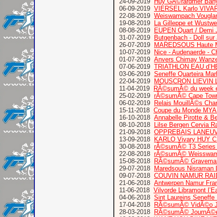
24-09-2019
Huy GÃ©rardmer Bany
06-09-2019
VIERSEL Karlo VIVA
22-08-2019
Weiswampach Vougla
19-08-2019
La Gilleppe et Wustw
08-08-2019
EUPEN Quart / Demi 
31-07-2019
Butgenbach - Doll sur
26-07-2019
MAREDSOUS Haute M
10-07-2019
Nice - Audenaerde - C
01-07-2019
Anvers Chimay Wanze
07-06-2019
TRIATHLON EAU d’
03-06-2019
Seneffe Quarteira Mar
22-04-2019
MOUSCRON LIEVIN L
11-04-2019
RÃ©sumÃ© du week e
25-02-2019
rÃ©sumÃ© Cape Town T
06-02-2019
Relais MouillÃ©s Cha
15-11-2018
Coupe du Monde MYAS
16-10-2018
Annabelle Pirotte & B
08-10-2018
Lilse Bergen Cervia 
21-09-2018
OPPREBAIS LANEUV
13-09-2018
KARLO Vivary HUY
30-08-2018
rÃ©sumÃ© T3 Series
22-08-2018
rÃ©sumÃ© Weisswamp
15-08-2018
RÃ©sumÃ© Graveman 
29-07-2018
Maredsous Nisraman L
09-07-2018
COUVIN NAMUR RAI
21-06-2018
Antwerpen Namur Fra
11-06-2018
Vilvorde Libramont l’E
04-06-2018
Sint Laureins Seneffe
17-04-2018
RÃ©sumÃ© VidÃ©o Jour
28-03-2018
RÃ©sumÃ© JournÃ©e