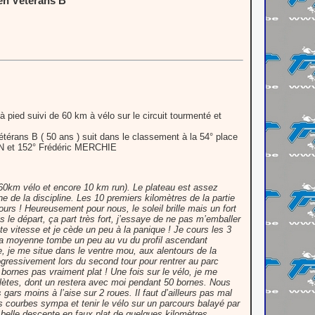
n Vétérans B
pied suivi de 60 km à vélo sur le circuit tourmenté et
érans B ( 50 ans ) suit dans le classement à la 54° place
IJN et 152° Frédéric MERCHIE
60km vélo et encore 10 km run). Le plateau est assez
 de la discipline. Les 10 premiers kilomètres de la partie
rs ! Heureusement pour nous, le soleil brille mais un fort
s le départ, ça part très fort, j’essaye de ne pas m’emballer
e vitesse et je cède un peu à la panique ! Je cours les 3
s la moyenne tombe un peu au vu du profil ascendant
, je me situe dans le ventre mou, aux alentours de la
gressivement lors du second tour pour rentrer au parc
 bornes pas vraiment plat ! Une fois sur le vélo, je me
hlètes, dont un restera avec moi pendant 50 bornes. Nous
ars moins à l’aise sur 2 roues. Il faut d’ailleurs pas mal
s courbes sympa et tenir le vélo sur un parcours balayé par
 belle descente en faux plat de quelques kilomètres,