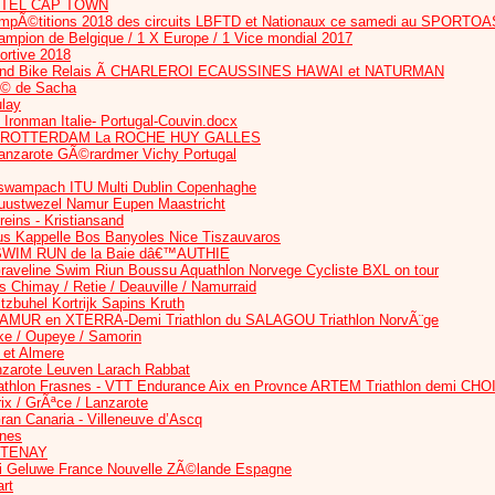
TTEL CAP TOWN
Ã©titions 2018 des circuits LBFTD et Nationaux ce samedi au SPORT
mpion de Belgique / 1 X Europe / 1 Vice mondial 2017
ortive 2018
and Bike Relais Ã CHARLEROI ECAUSSINES HAWAI et NATURMAN
© de Sacha
ulay
- Ironman Italie- Portugal-Couvin.docx
 ROTTERDAM La ROCHE HUY GALLES
anzarote GÃ©rardmer Vichy Portugal
sswampach ITU Multi Dublin Copenhaghe
uustwezel Namur Eupen Maastricht
reins - Kristiansand
Kappelle Bos Banyoles Nice Tiszauvaros
 / SWIM RUN de la Baie dâ€™AUTHIE
aveline Swim Riun Boussu Aquathlon Norvege Cycliste BXL on tour
ks Chimay / Retie / Deauville / Namurraid
buhel Kortrijk Sapins Kruth
AMUR en XTERRA-Demi Triathlon du SALAGOU Triathlon NorvÃ¨ge
ke / Oupeye / Samorin
 et Almere
nzarote Leuven Larach Rabbat
uathlon Frasnes - VTT Endurance Aix en Provnce ARTEM Triathlon demi CHO
ix / GrÃªce / Lanzarote
ran Canaria - Villeneuve d’Ascq
nes
ARTENAY
ai Geluwe France Nouvelle ZÃ©lande Espagne
rt