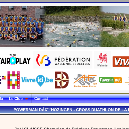
da
Le Club
Contact
POWERMAN DÂ€™HOZINGEN - CROSS DUATHLON DE LA H