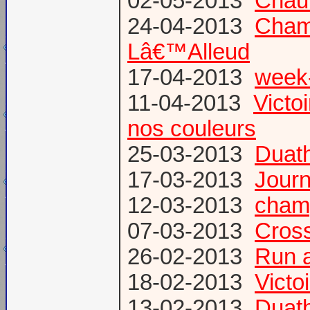
02-05-2013
Chau
24-04-2013
Champ
Lâ€™Alleud
17-04-2013
week-
11-04-2013
Victo
nos couleurs
25-03-2013
Duat
17-03-2013
Journ
12-03-2013
champ
07-03-2013
Cross
26-02-2013
Run a
18-02-2013
Victo
13-02-2013
Duath