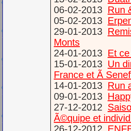
06-02-2013
Run &
05-02-2013
Erpen
29-01-2013
Remis
Monts
24-01-2013
Et ce
15-01-2013
Un di
France et Ã Senef
14-01-2013
Run 
09-01-2013
Happ
27-12-2012
Saiso
Ã©quipe et individ
26-12-2012
ENFE