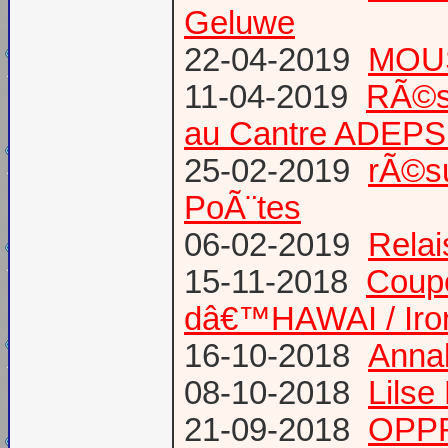
Geluwe
22-04-2019
MOUS
11-04-2019
RÃ©s
au Cantre ADEP
25-02-2019
rÃ©su
PoÃ¨tes
06-02-2019
Relai
15-11-2018
Coup
dâ€™HAWAI / Iro
16-10-2018
Annab
08-10-2018
Lilse
21-09-2018
OPPR