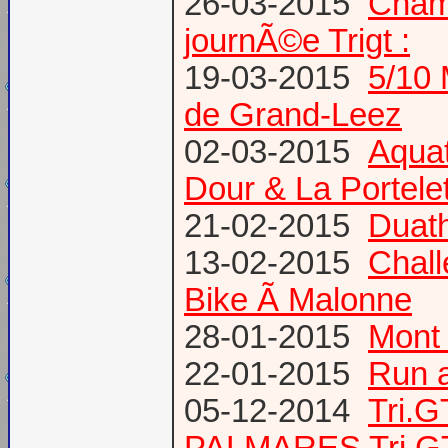
26-03-2015
Champ
journÃ©e Trigt :
19-03-2015
5/10 
de Grand-Leez
02-03-2015
Aqua
Dour & La Portele
21-02-2015
Duath
13-02-2015
Chal
Bike Ã Malonne
28-01-2015
Mont 
22-01-2015
Run a
05-12-2014
Tri.
PALMARES Tri GT