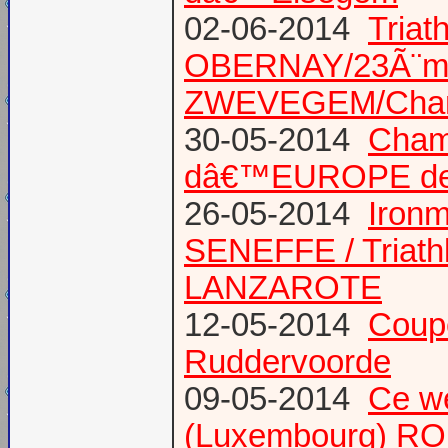
02-06-2014
Triat
OBERNAY/23Ã¨me tr
ZWEVEGEM/Cham
30-05-2014
Champ
dâ€™EUROPE de T
26-05-2014
Iron
SENEFFE / Triath
LANZAROTE
12-05-2014
Coup
Ruddervoorde
09-05-2014
Ce we
(Luxembourg) RO