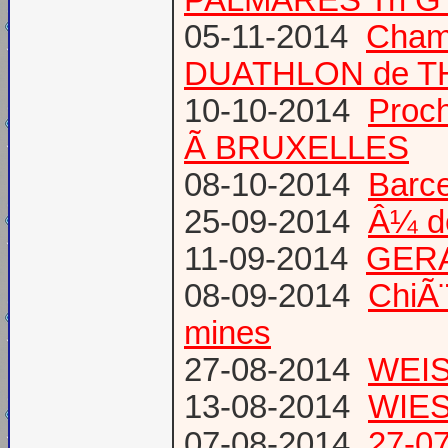
05-11-2014
Cham
DUATHLON de T
10-10-2014
Proc
Ã BRUXELLES
08-10-2014
Barce
25-09-2014
Â¼ d
11-09-2014
GERA
08-09-2014
ChiÃ¨
mines
27-08-2014
WEIS
13-08-2014
WIES
07-08-2014
27-07