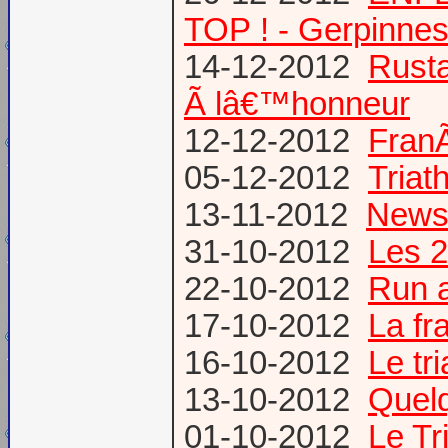
TOP ! - Gerpinne
14-12-2012
Rusta
Ã lâ€™honneur
12-12-2012
FranÃ
05-12-2012
Triat
13-11-2012
News
31-10-2012
Les 2
22-10-2012
Run a
17-10-2012
La fr
16-10-2012
Le tr
13-10-2012
Quel
01-10-2012
Le T