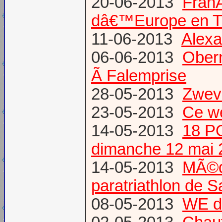
20-06-2013
Fran
dâ€™Europe en T
11-06-2013
Alexa
06-06-2013
Obern
Ã Falemprise
28-05-2013
Zweve
23-05-2013
Ce w
14-05-2013
18 P
dimanche 12 mai 
14-05-2013
MÃ©da
paratriathlon de 
08-05-2013
WE d