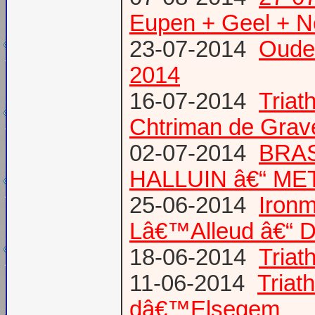
Eupen + Geel + N
23-07-2014
Oude
2014
16-07-2014
Triat
Chtriman de Gravel
02-07-2014
BRAS
HALLUIN â€“ ME
25-06-2014
Ironm
Lâ€™Alleud â€“ D
18-06-2014
Tria
11-06-2014
Triat
dâ€™Elsegem