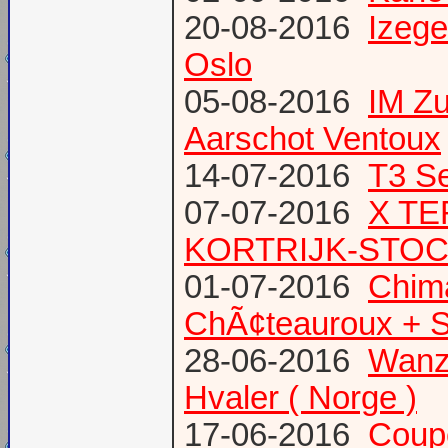
20-08-2016
Izege
Oslo
05-08-2016
IM Z
Aarschot Ventoux
14-07-2016
T3 Se
07-07-2016
X TE
KORTRIJK-STO
01-07-2016
Chima
ChÃ¢teauroux + S
28-06-2016
Wanze
Hvaler ( Norge )
17-06-2016
Coup