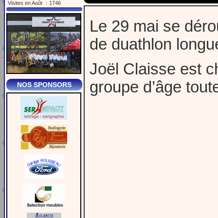
Visites en Août
:
1746
Le 29 mai se dérou
de duathlon longue
Joël Claisse est 
groupe d’âge tout
NOS SPONSORS