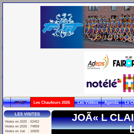
Les Chaufours 2026
Les Vidéos
Agenda
Le C
LES VISITES
JOÃ« L CLA
Visites en 2025
:
62452
Visites en 2026
:
74859
Visites en Juil.
:
10925