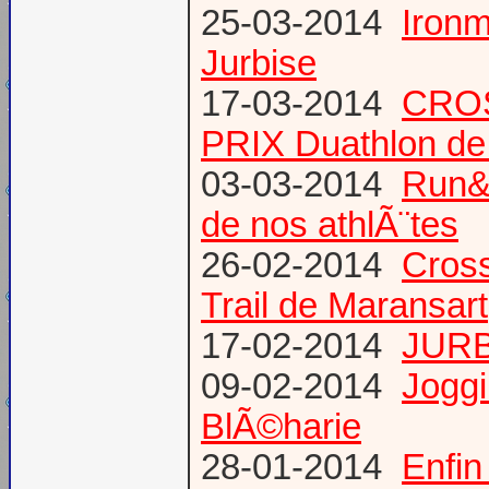
25-03-2014
Ironm
Jurbise
17-03-2014
CROS
PRIX Duathlon d
03-03-2014
Run&B
de nos athlÃ¨tes
26-02-2014
Cross
Trail de Maransart
17-02-2014
JURB
09-02-2014
Joggi
BlÃ©harie
28-01-2014
Enfin