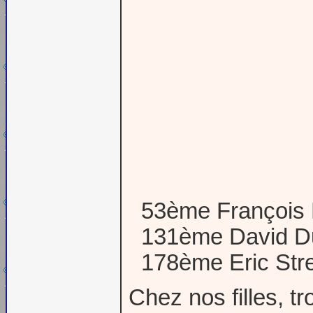
53ème François L
131ème David Dufo
178ème Eric Strey
Chez nos filles, t