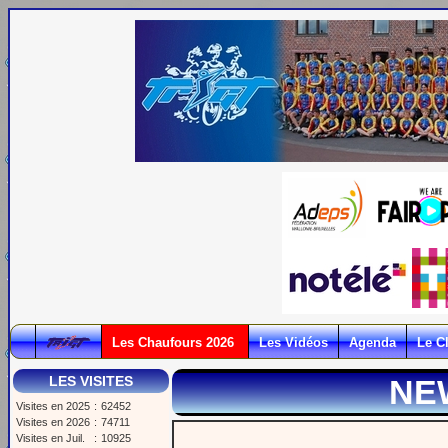
Les Chaufours 2026
Les Vidéos
Agenda
Le C
LES VISITES
NE
Visites en 2025
:
62452
Visites en 2026
:
74711
Visites en Juil.
:
10925