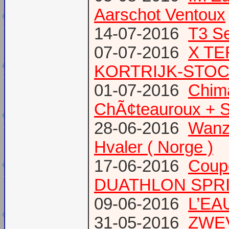
Aarschot Ventoux
14-07-2016
T3 Se
07-07-2016
X TE
KORTRIJK-STO
01-07-2016
Chima
ChÃ¢teauroux + S
28-06-2016
Wanze
Hvaler ( Norge )
17-06-2016
Coup
DUATHLON SPRI
09-06-2016
L’EAU
31-05-2016
ZWE