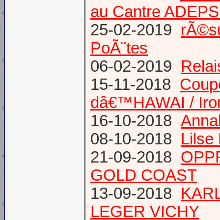
au Cantre ADEP
25-02-2019
rÃ©su
PoÃ¨tes
06-02-2019
Relai
15-11-2018
Coup
dâ€™HAWAI / Iro
16-10-2018
Annab
08-10-2018
Lilse
21-09-2018
OPPR
GOLD COAST
13-09-2018
KARL
LEGER VICHY