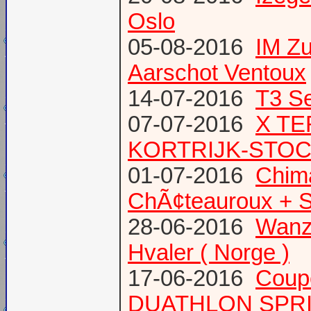
Oslo
05-08-2016
IM Z
Aarschot Ventoux
14-07-2016
T3 Se
07-07-2016
X TE
KORTRIJK-STO
01-07-2016
Chima
ChÃ¢teauroux + S
28-06-2016
Wanze
Hvaler ( Norge )
17-06-2016
Coup
DUATHLON SPRI