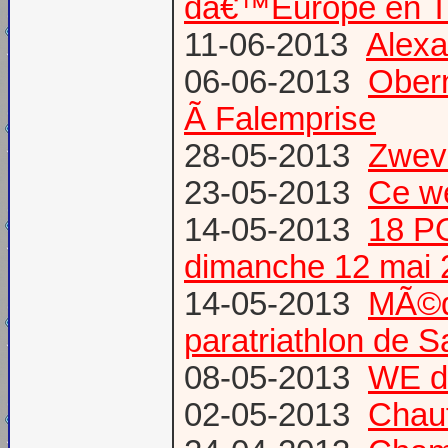
dâ€™Europe en T
11-06-2013
Alexa
06-06-2013
Obern
Ã Falemprise
28-05-2013
Zweve
23-05-2013
Ce w
14-05-2013
18 P
dimanche 12 mai 
14-05-2013
MÃ©da
paratriathlon de 
08-05-2013
WE d
02-05-2013
Chau