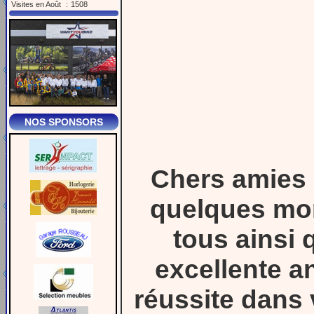
Visites en Août
:
1508
NOS SPONSORS
Chers amies 
quelques mom
tous ainsi 
excellente an
réussite dans 