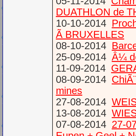
05-11-2014
Cham
DUATHLON de T
10-10-2014
Proc
Ã BRUXELLES
08-10-2014
Barce
25-09-2014
Â¼ d
11-09-2014
GERA
08-09-2014
ChiÃ¨
mines
27-08-2014
WEIS
13-08-2014
WIES
07-08-2014
27-07
Eupen + Geel + N