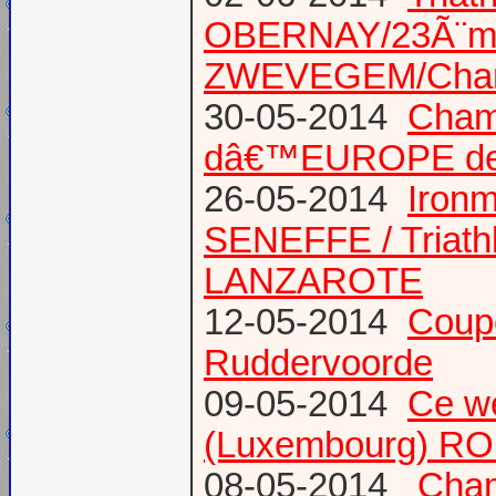
OBERNAY/23Ã¨me tr
ZWEVEGEM/Cham
30-05-2014
Champ
dâ€™EUROPE de T
26-05-2014
Iron
SENEFFE / Triath
LANZAROTE
12-05-2014
Coup
Ruddervoorde
09-05-2014
Ce we
(Luxembourg) RO
08-05-2014
Champ