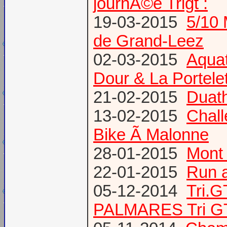
journÃ©e Trigt :
19-03-2015
5/10 
de Grand-Leez
02-03-2015
Aqua
Dour & La Portele
21-02-2015
Duath
13-02-2015
Chal
Bike Ã Malonne
28-01-2015
Mont 
22-01-2015
Run a
05-12-2014
Tri.
PALMARES Tri GT