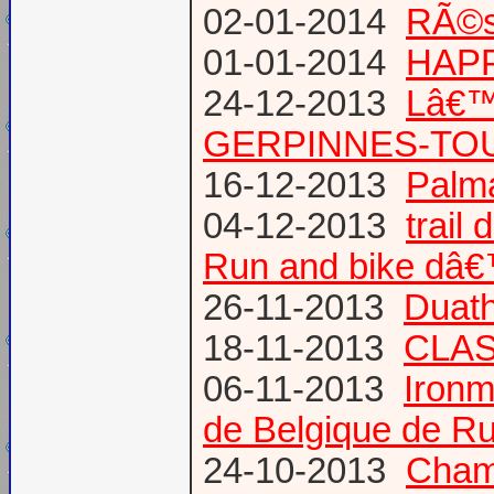
02-01-2014
RÃ©su
01-01-2014
HAPP
24-12-2013
Lâ€™
GERPINNES-TO
16-12-2013
Palma
04-12-2013
trail
Run and bike dâ
26-11-2013
Duath
18-11-2013
CLA
06-11-2013
Ironm
de Belgique de Ru
24-10-2013
Champ