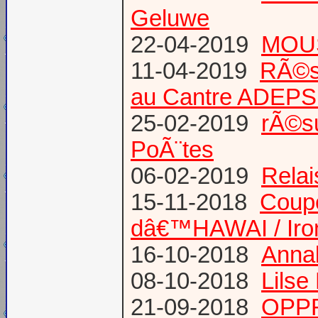
Geluwe
22-04-2019
MOUS
11-04-2019
RÃ©s
au Cantre ADEP
25-02-2019
rÃ©su
PoÃ¨tes
06-02-2019
Relai
15-11-2018
Coup
dâ€™HAWAI / Iro
16-10-2018
Annab
08-10-2018
Lilse
21-09-2018
OPPR