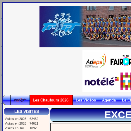
Les Chaufours 2026
Les Vidéos
Agenda
Le C
LES VISITES
EXCE
Visites en 2025
:
62452
Visites en 2026
:
74621
Visites en Juil.
:
10925