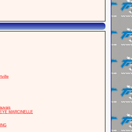
ville
auvais
PEYE MARCINELLE
OING