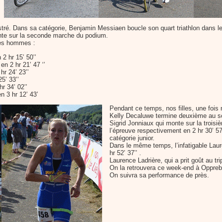
lustré. Dans sa catégorie, Benjamin Messiaen boucle son quart triathlon dans le
nte sur la seconde marche du podium.
les hommes :
2 hr 15’ 50’’
n 2 hr 21’ 47 ‘’
r 24’ 23’’
5’ 33’’
r 34’ 02’’
 3 hr 12’ 43’
Pendant ce temps, nos filles, une fois 
Kelly Decaluwe termine deuxième au scra
Sigrid Jonniaux qui monte sur la trois
l’épreuve respectivement en 2 hr 30’ 57’’
catégorie junior.
Dans le même temps, l’infatigable Laur
hr 52’ 37’’ .
Laurence Ladrière, qui a prit goût au tri
On la retrouvera ce week-end à Oppreba
On suivra sa performance de près.