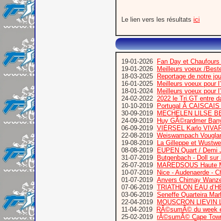
Le lien vers les résultats
ici
19-01-2026
Fan Day et Chaufours
19-01-2026
Meilleurs voeux /Bes
18-03-2025
Reportage de notre jo
16-01-2025
Meilleurs voeux pour 
18-01-2024
Meilleurs voeux pour 
24-02-2022
2022 le Tri.GT entre 
10-10-2019
Portugal Ã CAISCA
30-09-2019
MECHELEN LILSE B
24-09-2019
Huy GÃ©rardmer Bany
06-09-2019
VIERSEL Karlo VIVA
22-08-2019
Weiswampach Vougla
19-08-2019
La Gilleppe et Wustw
08-08-2019
EUPEN Quart / Demi 
31-07-2019
Butgenbach - Doll sur
26-07-2019
MAREDSOUS Haute M
10-07-2019
Nice - Audenaerde - C
01-07-2019
Anvers Chimay Wanze
07-06-2019
TRIATHLON EAU d’
03-06-2019
Seneffe Quarteira Mar
22-04-2019
MOUSCRON LIEVIN L
11-04-2019
RÃ©sumÃ© du week e
25-02-2019
rÃ©sumÃ© Cape Town T