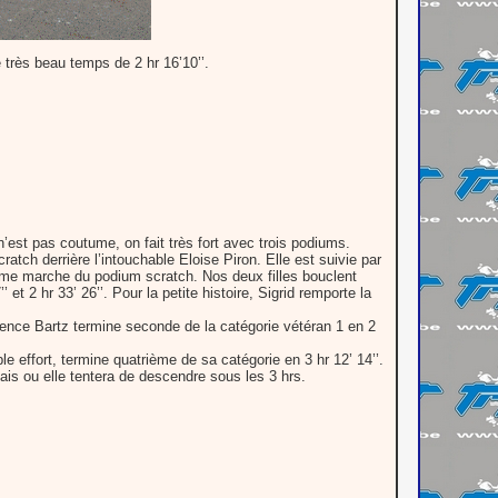
 très beau temps de 2 hr 16’10’’.
n’est pas coutume, on fait très fort avec trois podiums.
tch derrière l’intouchable Eloise Piron. Elle est suivie par
ième marche du podium scratch. Nos deux filles bouclent
 et 2 hr 33’ 26’’. Pour la petite histoire, Sigrid remporte la
ence Bartz termine seconde de la catégorie vétéran 1 en 2
ple effort, termine quatrième de sa catégorie en 3 hr 12’ 14’’.
is ou elle tentera de descendre sous les 3 hrs.