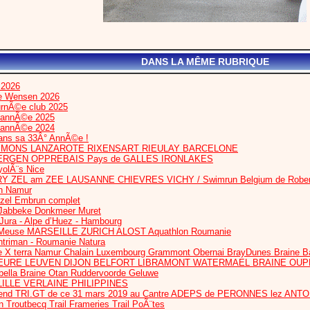
DANS LA MÊME RUBRIQUE
 2026
te Wensen 2026
urnÃ©e club 2025
l’annÃ©e 2025
l’annÃ©e 2024
dans sa 33Â° AnnÃ©e !
IS MONS LANZAROTE RIXENSART RIEULAY BARCELONE
ERGEN OPPREBAIS Pays de GALLES IRONLAKES
olÃ¨s Nice
RY ZEL am ZEE LAUSANNE CHIEVRES VICHY / Swimrun Belgium de Robert
n Namur
ezel Embrun complet
Jabbeke Donkmeer Muret
 Jura - Alpe d’Huez - Hambourg
euse MARSEILLE ZURICH ALOST Aquathlon Roumanie
htriman - Roumanie Natura
 X terra Namur Chalain Luxembourg Grammont Obernai BrayDunes Braine B
HEURE LEUVEN DIJON BELFORT LIBRAMONT WATERMAEL BRAINE OU
bella Braine Otan Ruddervoorde Geluwe
ILLE VERLAINE PHILIPPINES
nd TRI.GT de ce 31 mars 2019 au Cantre ADEPS de PERONNES lez ANT
routbecq Trail Frameries Trail PoÃ¨tes