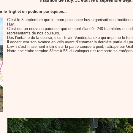
Triathlon de Huy…c’était le 8 septembre déjà
r le Trigt et un podium par équipe…
C’est le 8 septembre que le team puissance huy organisait son traditionnel
Huy.
C’est sur un nouveau parcours que se sont élancés 240 triathlètes en ind
représentants de nos couleurs.
Dès l’entame de la course, c’est Erwin Vanderplancke qui imprime le tempo
il accentuera son avance en vélo avant d’entamer la dernière partie du pa
Erwin s’est finalement incliné sur la partie course à pied, rattrapé par G
Notre sociétaire termine 3ème à 53’ du vainqueur et remporte sa catégori