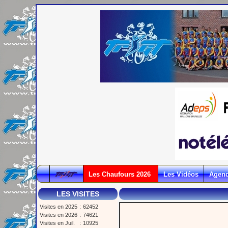
Les Chaufours 2026
Les Vidéos
Agen
LES VISITES
Visites en 2025
:
62452
Visites en 2026
:
74621
Visites en Juil.
:
10925