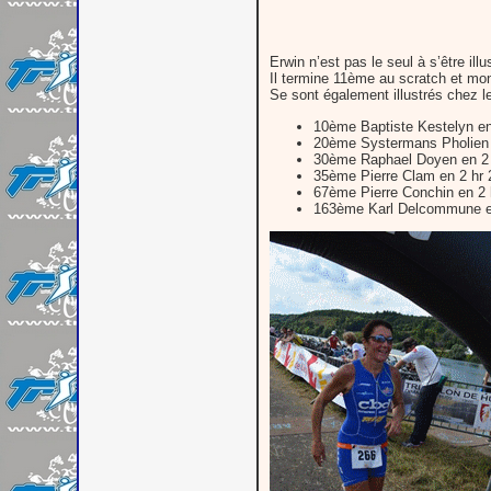
Erwin n’est pas le seul à s’être il
Il termine 11ème au scratch et mo
Se sont également illustrés chez 
10ème Baptiste Kestelyn en 
20ème Systermans Pholien e
30ème Raphael Doyen en 2 h
35ème Pierre Clam en 2 hr 2
67ème Pierre Conchin en 2 h
163ème Karl Delcommune en