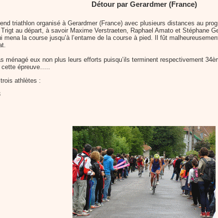
Détour par Gerardmer (France)
k-end triathlon organisé à Gerardmer (France) avec plusieurs distances au pr
du Trigt au départ, à savoir Maxime Verstraeten, Raphael Amato et Stéphane Ge
mena la course jusqu’à l’entame de la course à pied. Il fût malheureusement
at.
s ménagé eux non plus leurs efforts puisqu’ils terminent respectivement 34
e cette épreuve…..
trois athlètes :
3