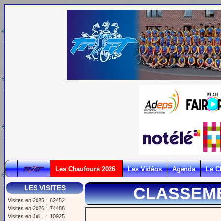
Les Chaufours 2026
Les Vidéos
Agenda
Le C
LES VISITES
CLASSEME
Visites en 2025
:
62452
Visites en 2026
:
74488
Visites en Juil.
:
10925