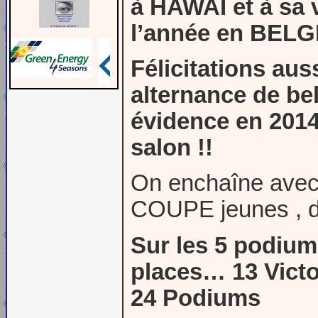
à HAWAI et à sa v
l’année en BELGI
Félicitations au
alternance de bel
évidence en 2014
salon !!
On enchaîne avec
COUPE jeunes , du
Sur les 5 podiums
places… 13 Victoi
24 Podiums