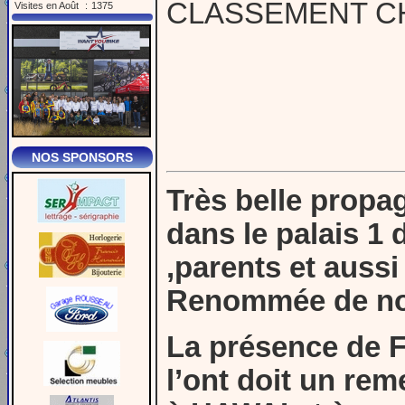
CLASSEMENT C
Visites en Août
:
1375
NOS SPONSORS
Très belle propa
dans le palais 1 
,parents et aussi 
Renommée de not
La présence de 
l’ont doit un re