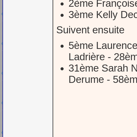
2ème François
3ème Kelly De
Suivent ensuite
5ème Laurence 
Ladrière - 28è
31ème Sarah N
Derume - 58èm