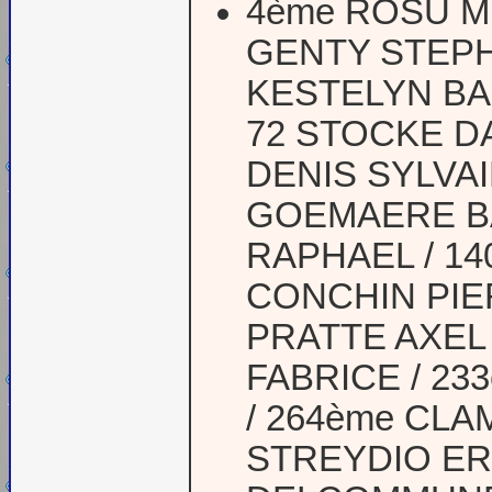
4ème ROSU MI
GENTY STEPH
KESTELYN BA
72 STOCKE DA
DENIS SYLVAI
GOEMAERE BA
RAPHAEL / 1
CONCHIN PIER
PRATTE AXEL 
FABRICE / 23
/ 264ème CLA
STREYDIO ERI