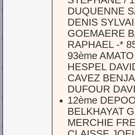
STEPHANE / 1
DUQUENNE SA
DENIS SYLVAI
GOEMAERE BA
RAPHAEL -* 8
93ème AMATO 
HESPEL DAVI
CAVEZ BENJA
DUFOUR DAVID
12ème DEPOOR
BELKHAYAT GH
MERCHIE FRE
CLAISSE JOEL