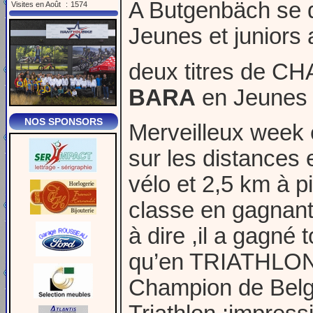
A Butgenbäch se d
Visites en Août
:
1574
Jeunes et juniors 
deux titres de C
BARA
en Jeunes 
NOS SPONSORS
Merveilleux week 
sur les distances
vélo et 2,5 km à 
classe en gagnant
à dire ,il a gagn
qu’en TRIATHLON e
Champion de Belgi