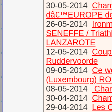
30-05-2014
Champ
dâ€™EUROPE de T
26-05-2014
Iron
SENEFFE / Triath
LANZAROTE
12-05-2014
Coup
Ruddervoorde
09-05-2014
Ce we
(Luxembourg) RO
08-05-2014
Champ
30-04-2014
Champ
29-04-2014
Les 