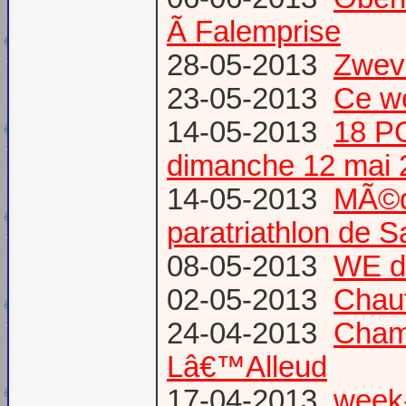
Ã Falemprise
28-05-2013
Zweve
23-05-2013
Ce w
14-05-2013
18 P
dimanche 12 mai 
14-05-2013
MÃ©da
paratriathlon de 
08-05-2013
WE d
02-05-2013
Chau
24-04-2013
Champ
Lâ€™Alleud
17-04-2013
week-