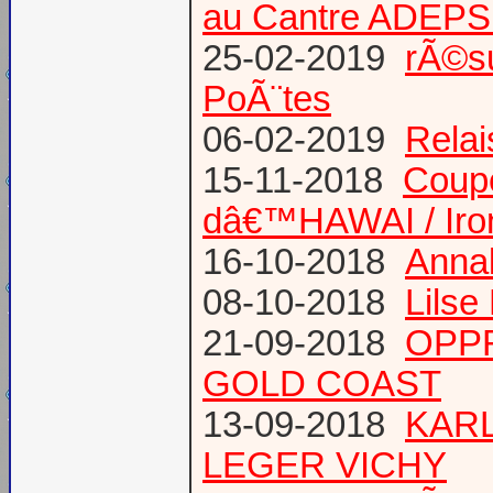
au Cantre ADEP
25-02-2019
rÃ©su
PoÃ¨tes
06-02-2019
Relai
15-11-2018
Coup
dâ€™HAWAI / Iro
16-10-2018
Annab
08-10-2018
Lilse
21-09-2018
OPPR
GOLD COAST
13-09-2018
KARL
LEGER VICHY