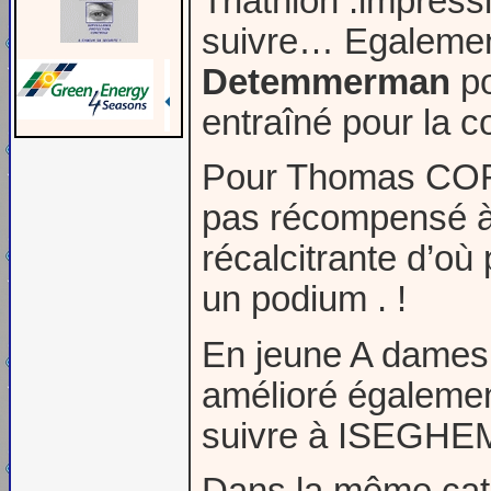
Triathlon :impress
suivre… Egalemen
Detemmerman
po
entraîné pour la co
Pour Thomas CORDI
pas récompensé à 
récalcitrante d’où
un podium . !
En jeune A dames
amélioré égalemen
suivre à ISEGHEM
Dans la même cat