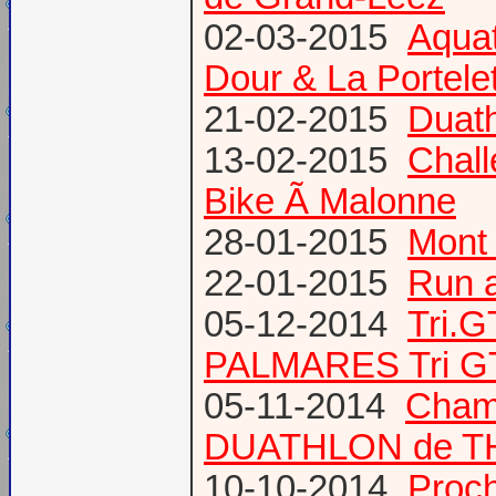
02-03-2015
Aqua
Dour & La Portele
21-02-2015
Duath
13-02-2015
Chal
Bike Ã Malonne
28-01-2015
Mont 
22-01-2015
Run a
05-12-2014
Tri.
PALMARES Tri GT
05-11-2014
Cham
DUATHLON de T
10-10-2014
Proc