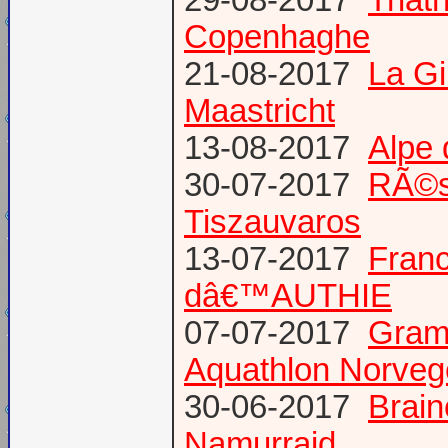
29-08-2017
Triat
Copenhaghe
21-08-2017
La G
Maastricht
13-08-2017
Alpe 
30-07-2017
RÃ©s
Tiszauvaros
13-07-2017
Franc
dâ€™AUTHIE
07-07-2017
Gram
Aquathlon Norvege
30-06-2017
Brain
Namurraid