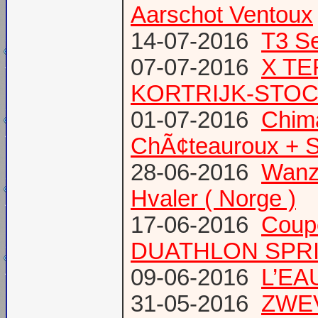
Aarschot Ventoux
14-07-2016
T3 Se
07-07-2016
X TE
KORTRIJK-STO
01-07-2016
Chima
ChÃ¢teauroux + S
28-06-2016
Wanze
Hvaler ( Norge )
17-06-2016
Coup
DUATHLON SPRI
09-06-2016
L’EAU
31-05-2016
ZWE