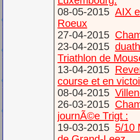
Luxembourg.
08-05-2015
AIX 
Roeux
27-04-2015
Champ
23-04-2015
duath
Triathlon de Mous
13-04-2015
Reven
course et en victoi
08-04-2015
Vill
26-03-2015
Champ
journÃ©e Trigt :
19-03-2015
5/10 
de Grand-Leez