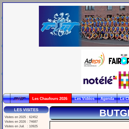
Les Chaufours 2026
Les Vidéos
Agenda
Le C
LES VISITES
BUTG
Visites en 2025
:
62452
Visites en 2026
:
74687
Visites en Juil.
:
10925