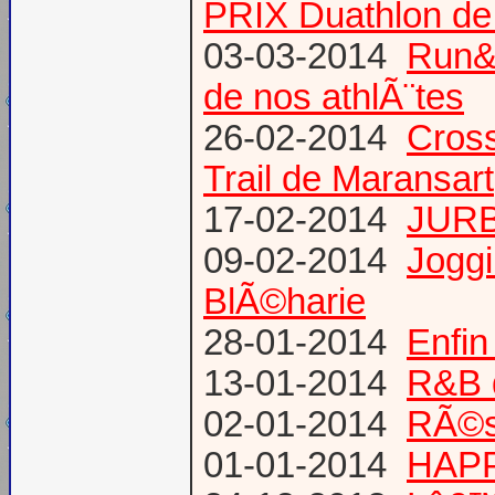
PRIX Duathlon d
03-03-2014
Run&B
de nos athlÃ¨tes
26-02-2014
Cross
Trail de Maransart
17-02-2014
JURB
09-02-2014
Joggi
BlÃ©harie
28-01-2014
Enfin
13-01-2014
R&B 
02-01-2014
RÃ©su
01-01-2014
HAPP