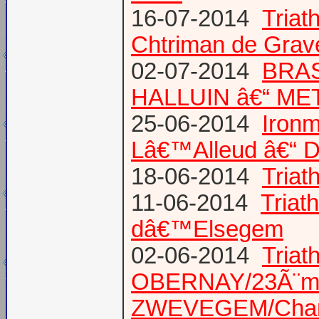
16-07-2014
Triat
Chtriman de Gravel
02-07-2014
BRAS
HALLUIN â€“ ME
25-06-2014
Ironm
Lâ€™Alleud â€“ D
18-06-2014
Tria
11-06-2014
Triat
dâ€™Elsegem
02-06-2014
Triat
OBERNAY/23Ã¨me tr
ZWEVEGEM/Cham