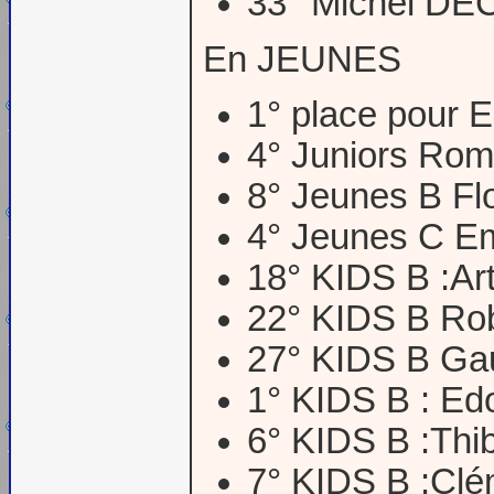
33° Michel D
En JEUNES
1° place pour
4° Juniors Ro
8° Jeunes B F
4° Jeunes C 
18° KIDS B :A
22° KIDS B R
27° KIDS B Ga
1° KIDS B : E
6° KIDS B :Th
7° KIDS B :Cl