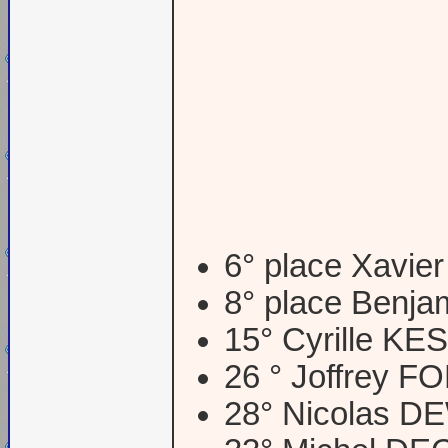
6° place Xavi
8° place Benj
15° Cyrille KE
26 ° Joffrey 
28° Nicolas 