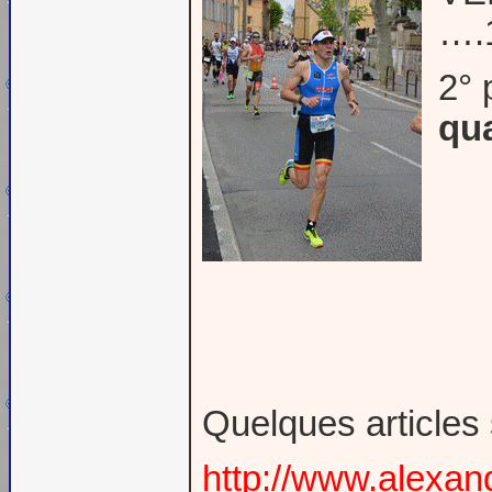
….1
2° 
qua
Quelques articles 
http://www.alexa