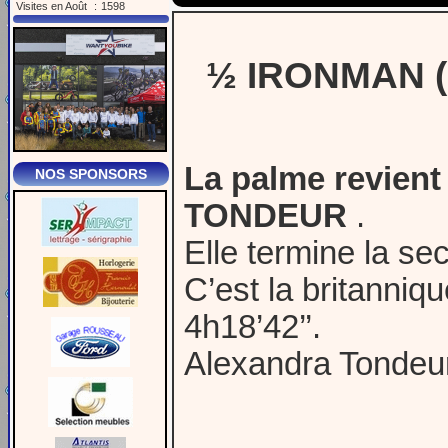
Visites en Août
:
1598
½ IRONMAN ( 
La palme revient
NOS SPONSORS
TONDEUR
.
Elle termine la se
C’est la britanniq
4h18’42’’.
Alexandra Tondeur 