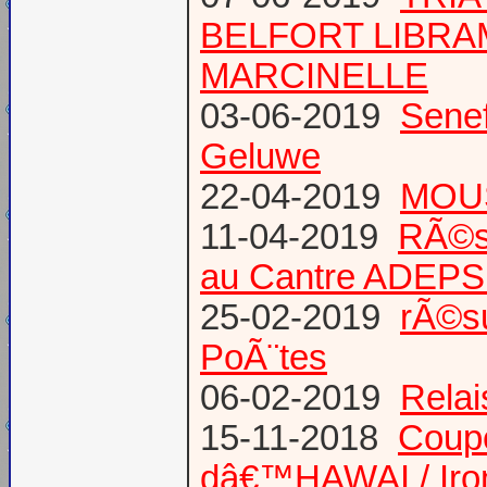
BELFORT LIBR
MARCINELLE
03-06-2019
Senef
Geluwe
22-04-2019
MOUS
11-04-2019
RÃ©s
au Cantre ADEP
25-02-2019
rÃ©su
PoÃ¨tes
06-02-2019
Relai
15-11-2018
Coup
dâ€™HAWAI / Iro