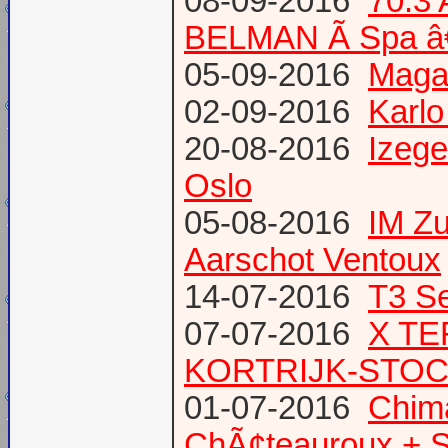
08-09-2016
70.3
BELMAN Ã Spa â
05-09-2016
Magaz
02-09-2016
Karlo
20-08-2016
Izege
Oslo
05-08-2016
IM Z
Aarschot Ventoux
14-07-2016
T3 Se
07-07-2016
X TE
KORTRIJK-STO
01-07-2016
Chima
ChÃ¢teauroux + S