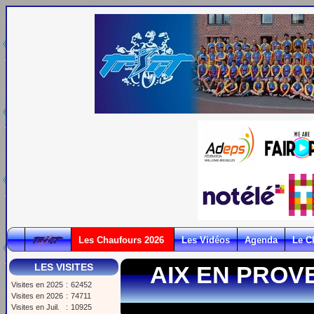
Les Chaufours 2026
Les Vidéos
Agenda
Le C
LES VISITES
AIX EN PROV
Visites en 2025
:
62452
Visites en 2026
:
74711
Visites en Juil.
:
10925