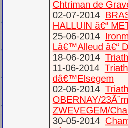
Chtriman de Gravel
02-07-2014
BRAS
HALLUIN â€“ ME
25-06-2014
Ironm
Lâ€™Alleud â€“ D
18-06-2014
Tria
11-06-2014
Triat
dâ€™Elsegem
02-06-2014
Triat
OBERNAY/23Ã¨me tr
ZWEVEGEM/Cham
30-05-2014
Champ