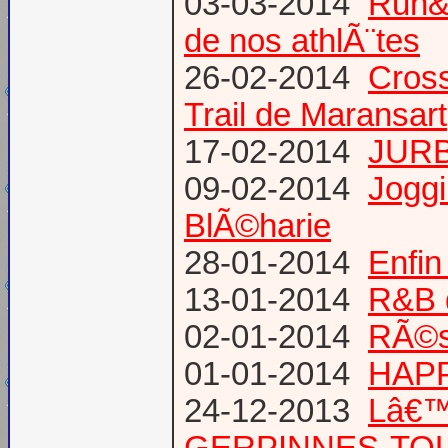
03-03-2014
Run&B
de nos athlÃ¨tes
26-02-2014
Cross
Trail de Maransart
17-02-2014
JURB
09-02-2014
Joggi
BlÃ©harie
28-01-2014
Enfin
13-01-2014
R&B 
02-01-2014
RÃ©su
01-01-2014
HAPP
24-12-2013
Lâ€™
GERPINNES-TO