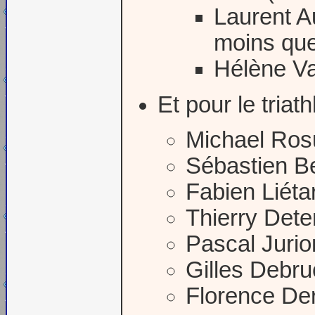
Laurent Au
moins que
Hélène Va
Et pour le triat
Michael Ros
Sébastien B
Fabien Liéta
Thierry Det
Pascal Jurio
Gilles Debr
Florence De