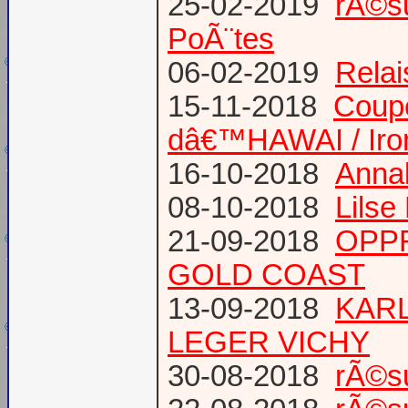
25-02-2019
rÃ©su
PoÃ¨tes
06-02-2019
Relai
15-11-2018
Coup
dâ€™HAWAI / Iro
16-10-2018
Annab
08-10-2018
Lilse
21-09-2018
OPPR
GOLD COAST
13-09-2018
KARL
LEGER VICHY
30-08-2018
rÃ©s