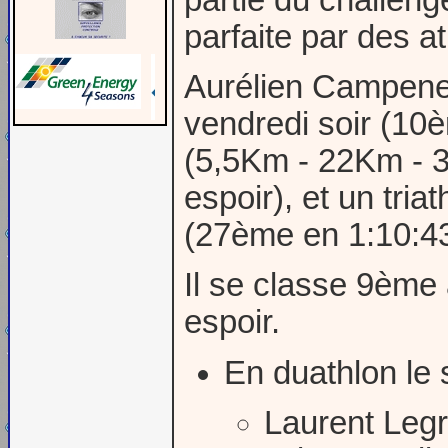
parfaite par des a
Aurélien Campener 
vendredi soir (10è
(5,5Km - 22Km - 
espoir), et un tri
(27ème en 1:10:43
Il se classe 9ème
espoir.
En duathlon le s
Laurent Leg