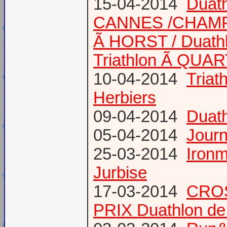
15-04-2014
Duath
CANNES /CHAM
Ã HORST / Duathl
Triathlon Ã QUA
10-04-2014
Triat
Herbiers
09-04-2014
Duat
05-04-2014
Journ
25-03-2014
Ironm
Jurbise
17-03-2014
CROS
PRIX Duathlon d