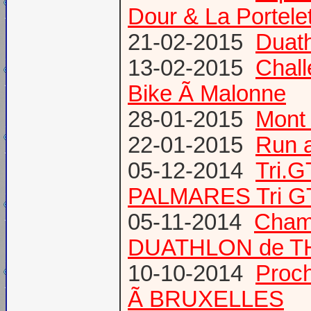
Dour & La Portele
21-02-2015
Duath
13-02-2015
Chal
Bike Ã Malonne
28-01-2015
Mont 
22-01-2015
Run a
05-12-2014
Tri.
PALMARES Tri GT
05-11-2014
Cham
DUATHLON de T
10-10-2014
Proc
Ã BRUXELLES