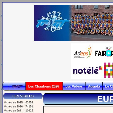
Les Chaufours 2026
Les Vidéos
Agenda
Le C
LES VISITES
EU
Visites en 2025
:
62452
Visites en 2026
:
74151
Visites en Juil.
:
10925