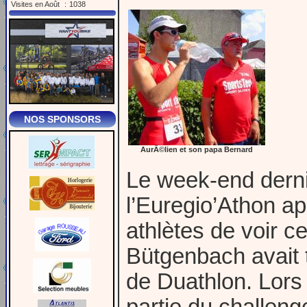
Visites en Août
:
1038
NOS SPONSORS
AurÃ©lien et son papa Bernard
Le week-end dernie
l’Euregio’Athon ap
athlètes de voir c
Bütgenbach avait 
de Duathlon. Lors 
partie du challen