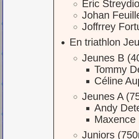
Eric Streydi
Johan Feuill
Joffrrey For
En triathlon Je
Jeunes B (4
Tommy De
Céline Au
Jeunes A (7
Andy Det
Maxence L
Juniors (75