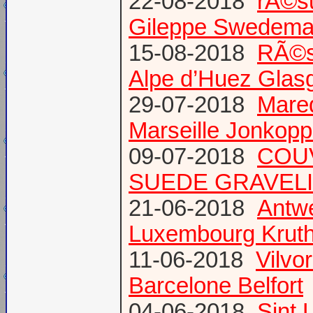
22-08-2018
rÃ©s
Gileppe Swedema
15-08-2018
RÃ©s
Alpe d’Huez Glas
29-07-2018
Mare
Marseille Jonkopp
09-07-2018
COU
SUEDE GRAVEL
21-06-2018
Antw
Luxembourg Krut
11-06-2018
Vilvo
Barcelone Belfort
04-06-2018
Sint 