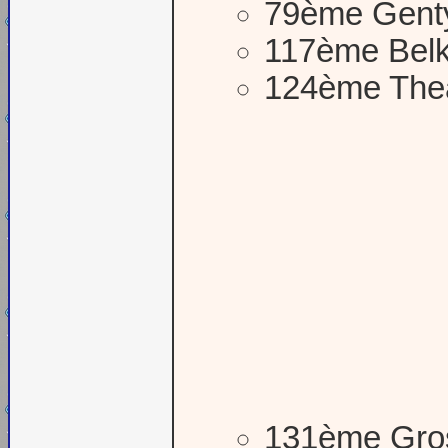
79ème Gent
117ème Belk
124ème Thea
131ème Gro