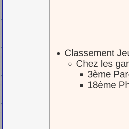
Classement Je
Chez les ga
3ème Pare
18ème Phi