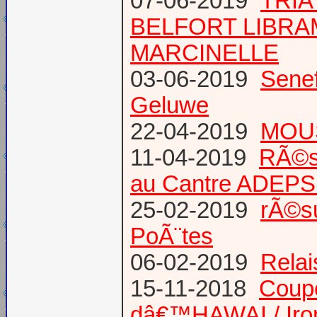
07-06-2019
TRIA
BELFORT LIBR
MARCINELLE
03-06-2019
Senef
Geluwe
22-04-2019
MOUS
11-04-2019
RÃ©s
au Cantre ADEP
25-02-2019
rÃ©su
PoÃ¨tes
06-02-2019
Relai
15-11-2018
Coup
dâ€™HAWAI / Iro