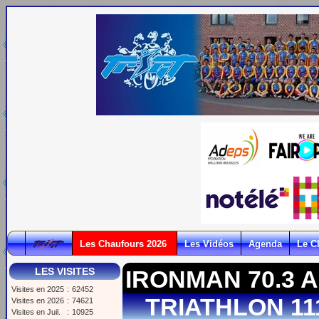
Les Chaufours 2026
Les Vidéos
Agenda
Le C
LES VISITES
IRONMAN 70.3 
Visites en 2025
:
62452
TRIATHLON 1
Visites en 2026
:
74621
Visites en Juil.
:
10925