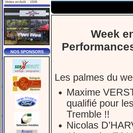
Visites en Août
:
1508
Week en
Performances 
NOS SPONSORS
Les palmes du week
Maxime VERSTR
qualifié pour 
Tremble !!
Nicolas D’HARV