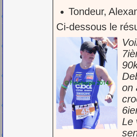
Tondeur, Alexa
Ci-dessous le résu
Voi
7iè
90k
Deb
on 
cro
6ie
Le 
sen