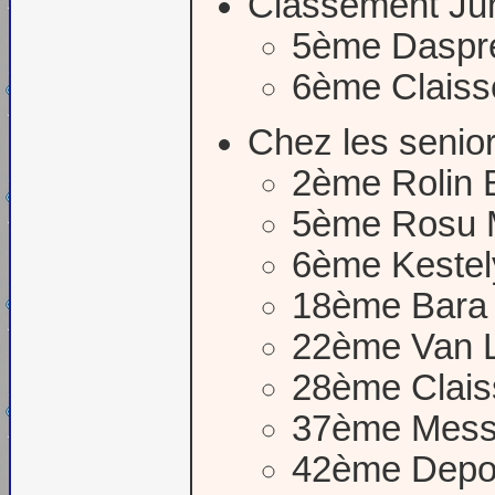
Classement Jun
5ème Daspr
6ème Claiss
Chez les senior
2ème Rolin 
5ème Rosu 
6ème Kestel
18ème Bara
22ème Van Li
28ème Clais
37ème Messi
42ème Depoo