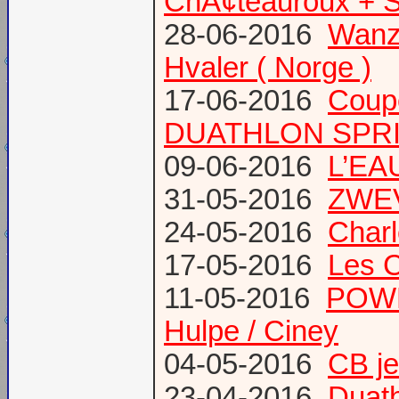
ChÃ¢teauroux + S
28-06-2016
Wanze
Hvaler ( Norge )
17-06-2016
Coup
DUATHLON SPRI
09-06-2016
L’EAU
31-05-2016
ZWE
24-05-2016
Charl
17-05-2016
Les 
11-05-2016
POWE
Hulpe / Ciney
04-05-2016
CB j
23-04-2016
Duat