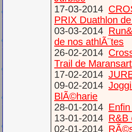
17-03-2014
CROS
PRIX Duathlon d
03-03-2014
Run&B
de nos athlÃ¨tes
26-02-2014
Cross
Trail de Maransart
17-02-2014
JURB
09-02-2014
Joggi
BlÃ©harie
28-01-2014
Enfin
13-01-2014
R&B 
02-01-2014
RÃ©su