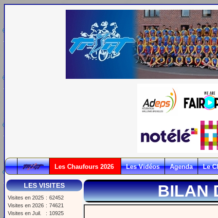
Les Chaufours 2026
Les Vidéos
Agenda
Le C
LES VISITES
BILAN 
Visites en 2025
:
62452
Visites en 2026
:
74621
Visites en Juil.
:
10925