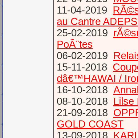
11-04-2019
RÃ©s
au Cantre ADEP
25-02-2019
rÃ©su
PoÃ¨tes
06-02-2019
Relai
15-11-2018
Coup
dâ€™HAWAI / Iro
16-10-2018
Annab
08-10-2018
Lilse
21-09-2018
OPPR
GOLD COAST
13-09-2018
KARL