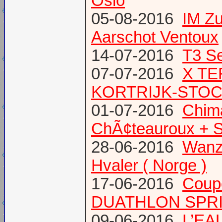
Oslo
05-08-2016
IM Z
Aarschot Ventoux
14-07-2016
T3 Se
07-07-2016
X TE
KORTRIJK-STO
01-07-2016
Chima
ChÃ¢teauroux + S
28-06-2016
Wanze
Hvaler ( Norge )
17-06-2016
Coup
DUATHLON SPRI
09-06-2016
L’EAU