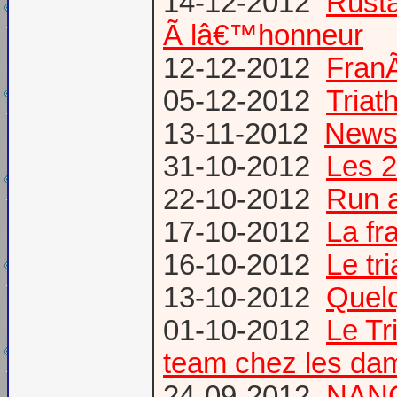
14-12-2012
Rusta
Ã lâ€™honneur
12-12-2012
FranÃ
05-12-2012
Triat
13-11-2012
News
31-10-2012
Les 2
22-10-2012
Run a
17-10-2012
La fr
16-10-2012
Le tr
13-10-2012
Quel
01-10-2012
Le T
team chez les d
24-09-2012
NANC