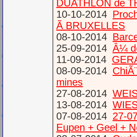
DUATHLON de T
10-10-2014
Proc
Ã BRUXELLES
08-10-2014
Barce
25-09-2014
Â¼ d
11-09-2014
GERA
08-09-2014
ChiÃ¨
mines
27-08-2014
WEIS
13-08-2014
WIES
07-08-2014
27-07
Eupen + Geel + N