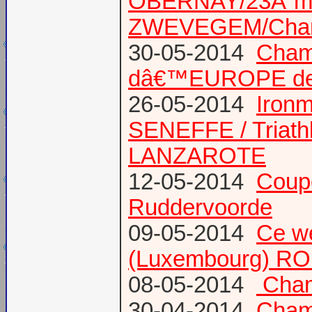
OBERNAY/23Ã¨me tr
ZWEVEGEM/Cham
30-05-2014
Champ
dâ€™EUROPE de T
26-05-2014
Iron
SENEFFE / Triath
LANZAROTE
12-05-2014
Coup
Ruddervoorde
09-05-2014
Ce we
(Luxembourg) RO
08-05-2014
Champ
30-04-2014
Champ