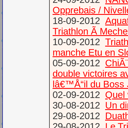
Opprebais / Nivel
18-09-2012
Aquat
Triathlon Ã Meche
10-09-2012
Triat
manche Etu en S
05-09-2012
ChiÃ¨
double victoires 
lâ€™Å“il du Boss
02-09-2012
Quel 
30-08-2012
Un di
29-08-2012
Duath
29-08-2012
Le Tr