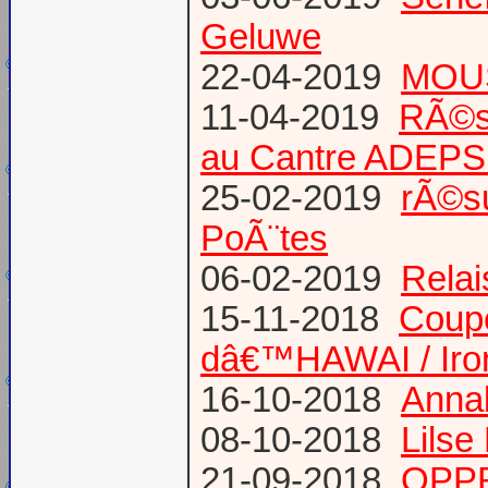
Geluwe
22-04-2019
MOUS
11-04-2019
RÃ©s
au Cantre ADEP
25-02-2019
rÃ©su
PoÃ¨tes
06-02-2019
Relai
15-11-2018
Coup
dâ€™HAWAI / Iro
16-10-2018
Annab
08-10-2018
Lilse
21-09-2018
OPPR