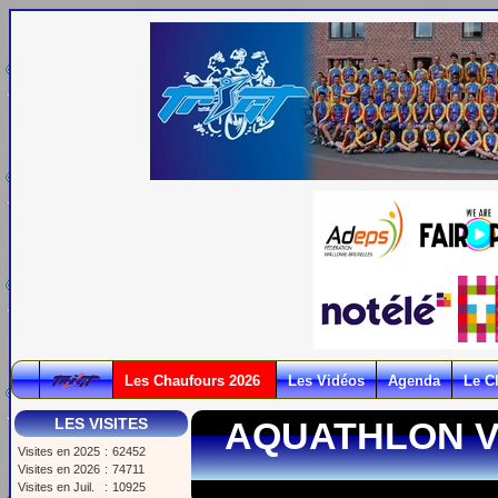
Les Chaufours 2026
Les Vidéos
Agenda
Le C
LES VISITES
AQUATHLON VI
Visites en 2025
:
62452
Visites en 2026
:
74711
Visites en Juil.
:
10925