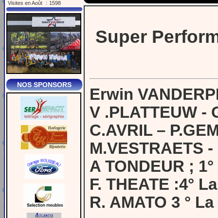
Visites en Août
:
1598
Super Perfor
NOS SPONSORS
Erwin VANDERPL
V .PLATTEUW - G
C.AVRIL – P.GEM
M.VESTRAETS - 
A TONDEUR ; 1
F. THEATE :4° La
R. AMATO 3 ° La 