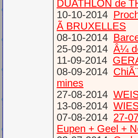
DUATHLON de T
10-10-2014
Proc
Ã BRUXELLES
08-10-2014
Barce
25-09-2014
Â¼ d
11-09-2014
GERA
08-09-2014
ChiÃ¨
mines
27-08-2014
WEIS
13-08-2014
WIES
07-08-2014
27-07
Eupen + Geel + N