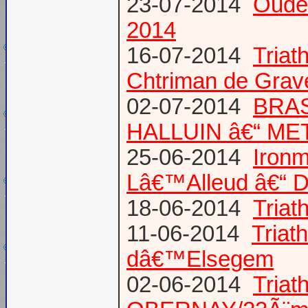
23-07-2014
Oude
2014
16-07-2014
Triat
Chtriman de Gravel
02-07-2014
BRAS
HALLUIN â€“ ME
25-06-2014
Ironm
Lâ€™Alleud â€“ D
18-06-2014
Tria
11-06-2014
Triat
dâ€™Elsegem
02-06-2014
Triat