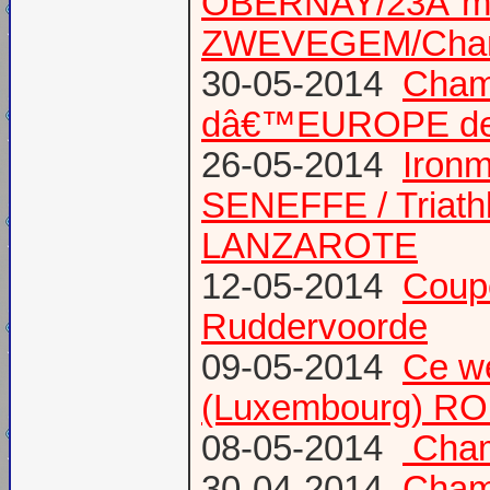
OBERNAY/23Ã¨me tr
ZWEVEGEM/Cham
30-05-2014
Champ
dâ€™EUROPE de T
26-05-2014
Iron
SENEFFE / Triath
LANZAROTE
12-05-2014
Coup
Ruddervoorde
09-05-2014
Ce we
(Luxembourg) RO
08-05-2014
Champ
30-04-2014
Champ