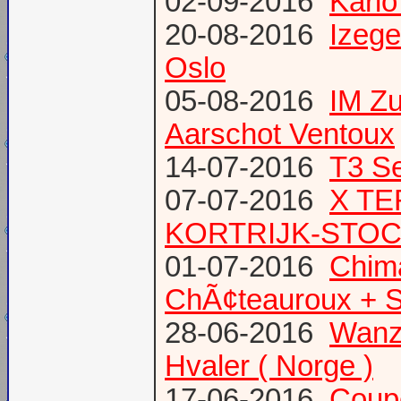
02-09-2016
Karlo
20-08-2016
Izege
Oslo
05-08-2016
IM Z
Aarschot Ventoux
14-07-2016
T3 Se
07-07-2016
X TE
KORTRIJK-STO
01-07-2016
Chima
ChÃ¢teauroux + S
28-06-2016
Wanze
Hvaler ( Norge )
17-06-2016
Coup