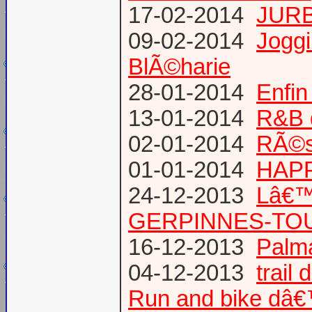
17-02-2014
JURB
09-02-2014
Joggi
BlÃ©harie
28-01-2014
Enfin
13-01-2014
R&B 
02-01-2014
RÃ©su
01-01-2014
HAPP
24-12-2013
Lâ€™
GERPINNES-TO
16-12-2013
Palma
04-12-2013
trail
Run and bike dâ