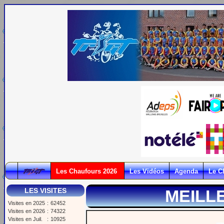
Les Chaufours 2026
Les Vidéos
Agenda
Le C
LES VISITES
MEILL
Visites en 2025
:
62452
Visites en 2026
:
74322
Visites en Juil.
:
10925