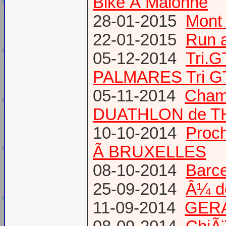
Bike Ã Malonne
28-01-2015
Mont 
22-01-2015
Run a
05-12-2014
Tri.
PALMARES Tri GT
05-11-2014
Cham
DUATHLON de T
10-10-2014
Proc
Ã BRUXELLES
08-10-2014
Barce
25-09-2014
Â¼ d
11-09-2014
GERA