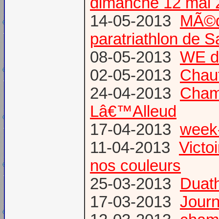
dimanche 12 mai 
14-05-2013
MÃ©da
paratriathlon de 
08-05-2013
WE d
02-05-2013
Chau
24-04-2013
Champ
Lâ€™Alleud
17-04-2013
week-
11-04-2013
Victo
nos couleurs
25-03-2013
Duat
17-03-2013
Journ