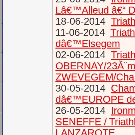
Lâ€™Alleud â€“ D
18-06-2014
Tria
11-06-2014
Triat
dâ€™Elsegem
02-06-2014
Triat
OBERNAY/23Ã¨me tr
ZWEVEGEM/Cham
30-05-2014
Champ
dâ€™EUROPE de T
26-05-2014
Iron
SENEFFE / Triath
LANZAROTE