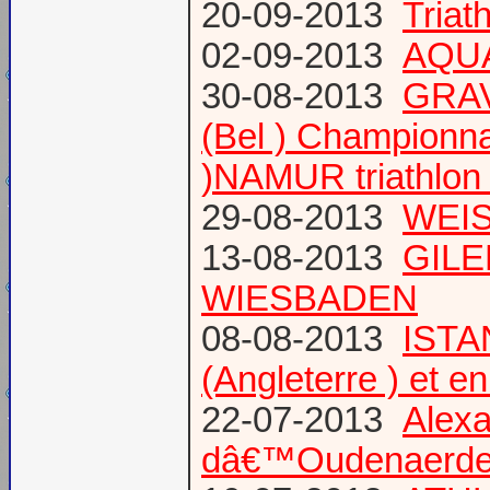
20-09-2013
Triat
02-09-2013
AQUA
30-08-2013
GRAV
(Bel ) Championn
)NAMUR triathlon 
29-08-2013
WEIS
13-08-2013
GILE
WIESBADEN
08-08-2013
ISTA
(Angleterre ) et 
22-07-2013
Alexa
dâ€™Oudenaerd