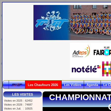
Les Chaufours 2026
Les Vidéos
Agenda
Le C
LES VISITES
CHAMPIONNAT
Visites en 2025
:
62452
Visites en 2026
:
74687
Visites en Juil.
:
10925