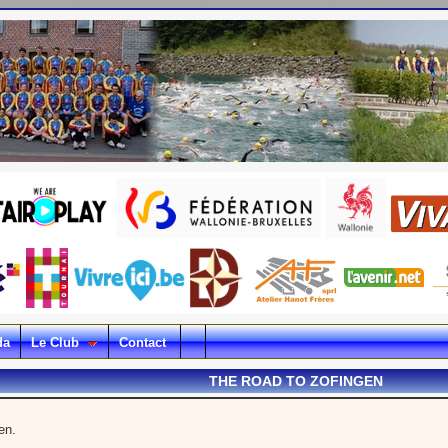
da
Le Club
Contact
THE ROAD TO ZOFINGEN
en.