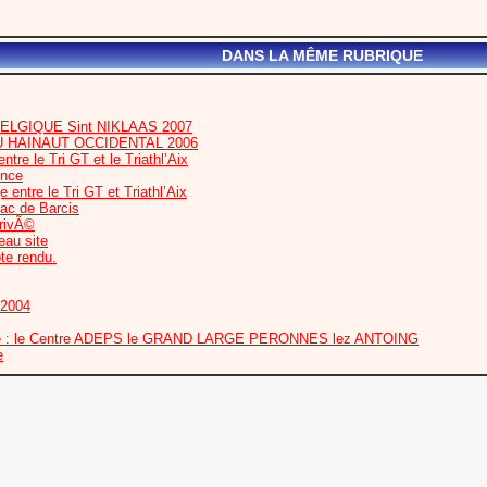
DANS LA MÊME RUBRIQUE
LGIQUE Sint NIKLAAS 2007
 HAINAUT OCCIDENTAL 2006
re le Tri GT et le Triathl’Aix
once
entre le Tri GT et Triathl’Aix
Lac de Barcis
rrivÃ©
eau site
pte rendu.
 2004
que : le Centre ADEPS le GRAND LARGE PERONNES lez ANTOING
e