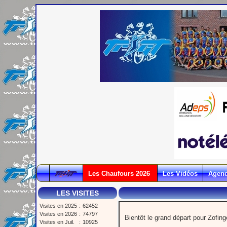
Les Chaufours 2026
Les Vidéos
Agen
LES VISITES
Visites en 2025
:
62452
Visites en 2026
:
74797
Bientôt le grand départ pour Zofing
Visites en Juil.
:
10925