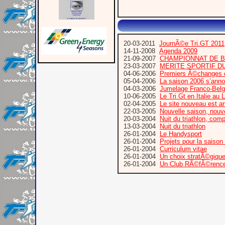
20-03-2011
JournÃ©e Tri.GT 2011
14-11-2008
Agenda 2009
21-09-2007
CHAMPIONNAT DE BE
23-03-2007
MERITE SPORTIF DU
04-06-2006
Premiers Ã©changes ent
05-04-2006
La saison 2006 s’ann
04-03-2006
Jumelage Franco-Belge 
10-06-2005
Le Tri Gt en Italie au 
02-04-2005
Le site nouveau est a
22-03-2005
Nouvelle saison, nouv
20-03-2004
Nuit du triathlon, com
13-03-2004
Nuit du triathlon
26-01-2004
Le Handysport
26-01-2004
Projets pour la saison
26-01-2004
Curriculum vitae
26-01-2004
Un choix stratÃ©gi
26-01-2004
Un Club RÃ©fÃ©renc