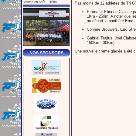
Visites en Août
:
1684
Pas moins de 12 athlètes du Tri GT
Emma et Etienne Claisse pa
1Km - 250m. A noter que les
au départ la panthère Emma 
Corinne Brouwers, Eric Stre
Gabriel Trajius, Joël Claiss
150Km - 30Km).
Une nouvelle crème glacée a été cré
NOS SPONSORS